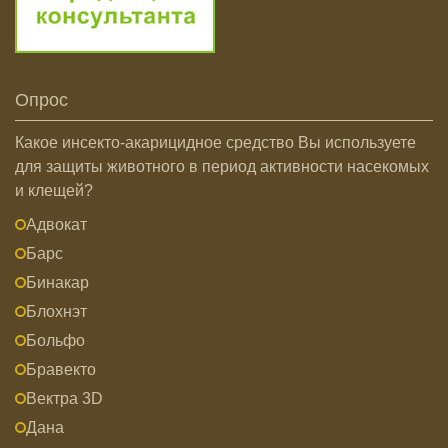
Опрос
Какое инсекто-акарицидное средство Вы используете
для защиты животного в период активности насекомых
и клещей?
Адвокат
Барс
Бинакар
Блохнэт
Больфо
Бравекто
Вектра 3D
Дана