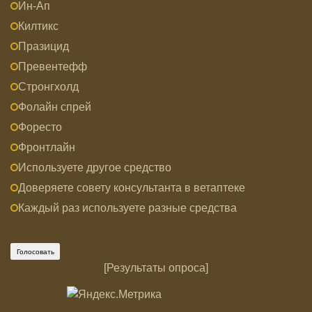
Ин-Ап
Килтикс
Празицид
Превентефф
Стронгхолд
Фолайн спрей
Форесто
Фронтлайн
Используете другое средство
Доверяете совету консультанта в ветаптеке
Каждый раз используете разные средства
[
Результаты опроса
]