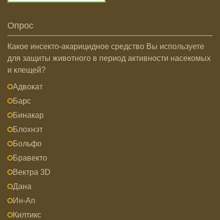
Опрос
Какое инсекто-акарицидное средство Вы используете
для защиты животного в период активности насекомых
и клещей?
Адвокат
Барс
Бинакар
Блохнэт
Больфо
Бравекто
Вектра 3D
Дана
Ин-Ап
Килтикс