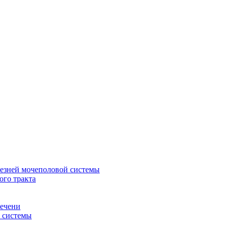
лезней мочеполовой системы
ого тракта
печени
й системы