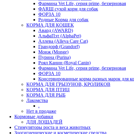
Фармина Vet Life, серия prime, беззерновая
ФАRШ сухой корм для собак
ФОРЗА 10
Родные Корма для собак
КОРМА ДЛЯ КОШЕК
Авард (AWARD)
АльфаПэт (AlphaPet)
Аллева (Alleva Care Cat)
Грандорф (Grandorf)
Монж (Monge)
Пурина (Purina)
Роял Канин (Royal Canin)
Фармина Vet Life, серия prime, беззерновая
ФОРЗА 10
Консервированные корма разных марок для к
КОРМА ДЛЯ ГРЫЗУНОВ, КРОЛИКОВ
КОРМА ДЛЯ ПТИЦ
КОРМА ДЛЯ РЫБ
Лакомства
.
Нет в продаже
Кормовые добавки
ДЛЯ ЛОШАДЕЙ
Стимуляторы роста и веса животных
Зоогигиенические и косметические средства