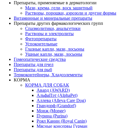
Препараты, применяемые в дерматологии
Мази, крема, гели, воск защитный
Растворы, порошки, аэрозоли и другие формы
Витаминные и минеральные препараты
Препараты других фармакологических групп
Спазмолитики, анальгетики
Растворы и электролиты
Фитопрепараты
Успокоительные
Глазные капли, мази, лосьоны
Ушные капли, мази, лосьоны
Гомеопатические средства
Препараты для пчел
Препараты для рыб
Термоконтейнеры, Хладоэлементы
КОРМА
КОРМА ДЛЯ СОБАК
Авард (AWARD)
АльфаПэт (AlphaPet)
Аллева (Alleva Care Dog)
Грандорф (Grandorf)
Монж (Monge)
Пурина (Purina)
Роял Канин (Royal Canin)
Мясные консервы Гурман