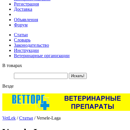
Регистрация
Доставка
Объявления
Форум
Статьи
Словарь
Законодательство
Инструкции
Ветеринарные организации
В товарах
Везде
VetLek
/
Статьи
/ Versele-Laga