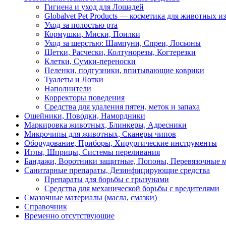
Гигиена и уход для Лошадей
Globalvet Pet Products — косметика для животных и
Уход за полостью рта
Кормушки, Миски, Поилки
Уход за шерстью: Шампуни, Спреи, Лосьоны
Щетки, Расчески, Колтунорезы, Когтерезки
Клетки, Сумки-переноски
Пеленки, подгузники, впитывающие коврики
Туалеты и Лотки
Наполнители
Корректоры поведения
Средства для удаления пятен, меток и запаха
Ошейники, Поводки, Намордники
Маркировка животных, Блинкеры, Адресники
Микрочипы для животных, Сканеры чипов
Оборудование, Приборы, Хирургические инструменты
Иглы, Шприцы, Системы переливания
Бандажи, Воротники защитные, Попоны, Перевязочные 
Санитарные препараты, Дезинфицирующие средства
Препараты для борьбы с грызунами
Средства для механической борьбы с вредителями
Смазочные материалы (масла, смазки)
Справочник
Временно отсутствующие