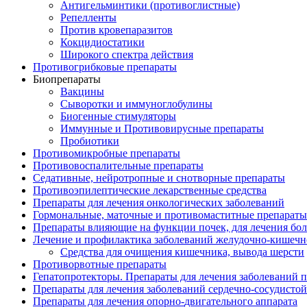
Антигельминтики (противоглистные)
Репелленты
Против кровепаразитов
Кокцидиостатики
Широкого спектра действия
Противогрибковые препараты
Биопрепараты
Вакцины
Сыворотки и иммуноглобулины
Биогенные стимуляторы
Иммунные и Противовирусные препараты
Пробиотики
Противомикробные препараты
Противовоспалительные препараты
Седативные, нейротропные и снотворные препараты
Противоэпилептические лекарственные средства
Препараты для лечения онкологических заболеваний
Гормональные, маточные и противомаститные препараты
Препараты влияющие на функции почек, для лечения бо
Лечение и профилактика заболеваний желудочно-
кишечн
Средства для очищения кишечника, вывода шерсти
Противорвотные препараты
Гепатопротекторы. Препараты для лечения заболеваний 
Препараты для лечения заболеваний сердечно-
сосудисто
Препараты для лечения опорно-
двигательного аппарата