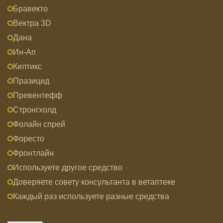
Бравекто
Вектра 3D
Дана
Ин-Ап
Килтикс
Празицид
Превентефф
Стронгхолд
Фолайн спрей
Форесто
Фронтлайн
Используете другое средство
Доверяете совету консультанта в ветаптеке
Каждый раз используете разные средства