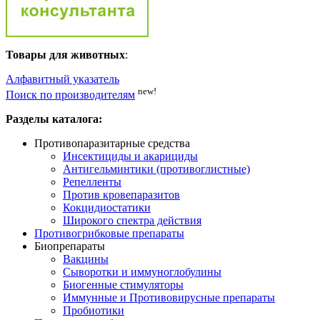
Товары для животных
:
Алфавитный указатель
new!
Поиск по производителям
Разделы каталога:
Противопаразитарные средства
Инсектициды и акарициды
Антигельминтики (противоглистные)
Репелленты
Против кровепаразитов
Кокцидиостатики
Широкого спектра действия
Противогрибковые препараты
Биопрепараты
Вакцины
Сыворотки и иммуноглобулины
Биогенные стимуляторы
Иммунные и Противовирусные препараты
Пробиотики