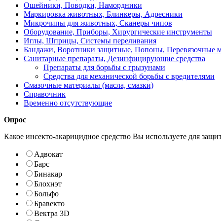
Ошейники, Поводки, Намордники
Маркировка животных, Блинкеры, Адресники
Микрочипы для животных, Сканеры чипов
Оборудование, Приборы, Хирургические инструменты
Иглы, Шприцы, Системы переливания
Бандажи, Воротники защитные, Попоны, Перевязочные 
Санитарные препараты, Дезинфицирующие средства
Препараты для борьбы с грызунами
Средства для механической борьбы с вредителями
Смазочные материалы (масла, смазки)
Справочник
Временно отсутствующие
Опрос
Какое инсекто-акарицидное средство Вы используете для защи
Адвокат
Барс
Бинакар
Блохнэт
Больфо
Бравекто
Вектра 3D