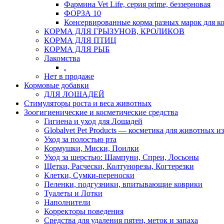
Фармина Vet Life, серия prime, беззерновая
ФОРЗА 10
Консервированные корма разных марок для к
КОРМА ДЛЯ ГРЫЗУНОВ, КРОЛИКОВ
КОРМА ДЛЯ ПТИЦ
КОРМА ДЛЯ РЫБ
Лакомства
.
Нет в продаже
Кормовые добавки
ДЛЯ ЛОШАДЕЙ
Стимуляторы роста и веса животных
Зоогигиенические и косметические средства
Гигиена и уход для Лошадей
Globalvet Pet Products — косметика для животных и
Уход за полостью рта
Кормушки, Миски, Поилки
Уход за шерстью: Шампуни, Спреи, Лосьоны
Щетки, Расчески, Колтунорезы, Когтерезки
Клетки, Сумки-переноски
Пеленки, подгузники, впитывающие коврики
Туалеты и Лотки
Наполнители
Корректоры поведения
Средства для удаления пятен, меток и запаха