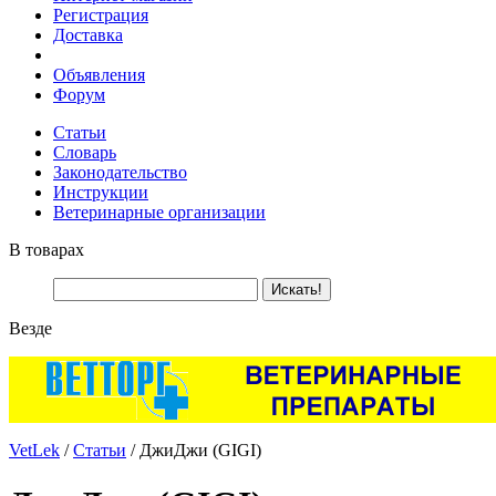
Регистрация
Доставка
Объявления
Форум
Статьи
Словарь
Законодательство
Инструкции
Ветеринарные организации
В товарах
Везде
VetLek
/
Статьи
/ ДжиДжи (GIGI)