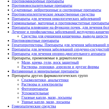
Противомикробные препараты
Противовоспалительные препараты
Седативные, нейротропные и снотворные препараты
Противоэпилептические лекарственные средства
Препараты для лечения онкологических заболеваний
Гормональные, маточные и противомаститные препараты
Препараты влияющие на функции почек, для лечения бо
Лечение и профилактика заболеваний желудочно-
кишечн
Средства для очищения кишечника, вывода шерсти
Противорвотные препараты
Гепатопротекторы. Препараты для лечения заболеваний 
Препараты для лечения заболеваний сердечно-
сосудисто
Препараты для лечения опорно-
двигательного аппарата
Препараты, применяемые в дерматологии
Мази, крема, гели, воск защитный
Растворы, порошки, аэрозоли и другие формы
Витаминные и минеральные препараты
Препараты других фармакологических групп
Спазмолитики, анальгетики
Растворы и электролиты
Фитопрепараты
Успокоительные
Глазные капли, мази, лосьоны
Ушные капли, мази, лосьоны
Гомеопатические средства