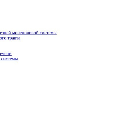
лезней мочеполовой системы
ого тракта
печени
й системы