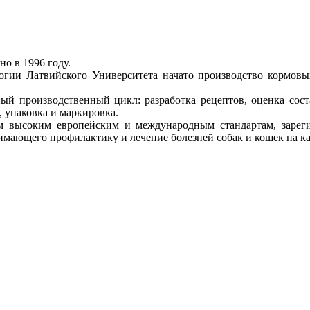
но в 1996 году.
логии Латвийского Университета начато производство кормов
ый производственный цикл: разработка рецептов, оценка сос
, упаковка и маркировка.
ым высоким европейским и международным стандартам, зарег
имающего профилактику и лечение болезней собак и кошек на ка