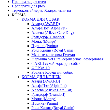
Препараты для пчел
Препараты для рыб
Термоконтейнеры, Хладоэлементы
КОРМА
КОРМА ДЛЯ СОБАК
Авард (AWARD)
АльфаПэт (AlphaPet)
Аллева (Alleva Care Dog)
Грандорф (Grandorf)
Монж (Monge)
Пурина (Purina)
Роял Канин (Royal Canin)
Мясные консервы Гурман
Фармина Vet Life, серия prime, беззерновая
ФАRШ сухой корм для собак
ФОРЗА 10
Родные Корма для собак
КОРМА ДЛЯ КОШЕК
Авард (AWARD)
АльфаПэт (AlphaPet)
Аллева (Alleva Care Cat)
Грандорф (Grandorf)
Монж (Monge)
Пурина (Purina)
Роял Канин (Royal Canin)