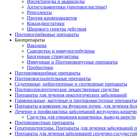
Инсектициды и акарициды
Антигельминтики (противоглистные)
Репелленты
Против кровепаразитов
Кокцидиостатики
Широкого спектра действия
Противогрибковые препараты
Биопрепараты
Вакцины
Сыворотки и иммуноглобулины
Биогенные стимуляторы
Иммунные и Противовирусные препараты
Пробиотики
Противомикробные препараты
Противовоспалительные препараты
Седативные, нейротропные и снотворные препараты
Противоэпилептические лекарственные средства
Препараты для лечения онкологических заболеваний
Гормональные, маточные и противомаститные препараты
Препараты влияющие на функции почек, для лечения бо
Лечение и профилактика заболеваний желудочно-
кишечн
Средства для очищения кишечника, вывода шерсти
Противорвотные препараты
Гепатопротекторы. Препараты для лечения заболеваний 
Препараты для лечения заболеваний сердечно-
сосудисто