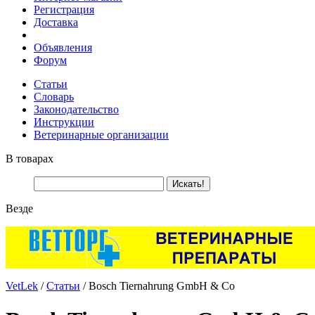
Регистрация
Доставка
Объявления
Форум
Статьи
Словарь
Законодательство
Инструкции
Ветеринарные организации
В товарах
Везде
VetLek
/
Статьи
/ Bosch Tiernahrung GmbH & Co