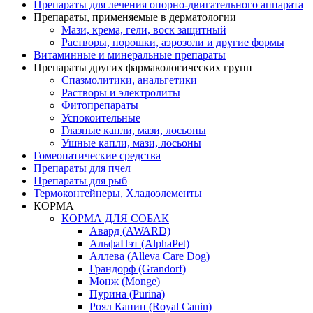
Препараты для лечения опорно-
двигательного аппарата
Препараты, применяемые в дерматологии
Мази, крема, гели, воск защитный
Растворы, порошки, аэрозоли и другие формы
Витаминные и минеральные препараты
Препараты других фармакологических групп
Спазмолитики, анальгетики
Растворы и электролиты
Фитопрепараты
Успокоительные
Глазные капли, мази, лосьоны
Ушные капли, мази, лосьоны
Гомеопатические средства
Препараты для пчел
Препараты для рыб
Термоконтейнеры, Хладоэлементы
КОРМА
КОРМА ДЛЯ СОБАК
Авард (AWARD)
АльфаПэт (AlphaPet)
Аллева (Alleva Care Dog)
Грандорф (Grandorf)
Монж (Monge)
Пурина (Purina)
Роял Канин (Royal Canin)