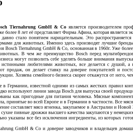
o
osch Tiernahrung GmbH & Co
является производителем про
же более 8 лет её представляет Фирма Афина, которая является
 давно стало понятием нарицательным. Это распространяется 
рмами для животных. Именно здесь производят лучшие бренды 
ия Bosch Tiernahrung GmbH & Co, основанная в 1960г. Уже боле
ивотных. В чем же преимущество Bosch перед мультибрендо
изнеса могут позволить себе уделять больше внимания выпуск
 истинными любителями животных, все делается с душой, а н
т продаж, он делает ставку на доверие покупателей и посто
укции. Хозяева семейного бизнеса скорее откажутся от него, ч
е в Германии, известной одними из самых жестких правил конт
дко используют линии завода Bosch для выпуска своей продукц
ованы как пригодные для питания человека. Мясные компонент
а, принятые во всей Европе и в Германии в частности. Все мяс
ение составляет мясо ягненка, закупаемое в Австралии и Новой 
 и сухие пивные дрожжи высшего качества закупаются у немецки
ьно указаны все без исключения ингредиенты, из которых готови
rnahrung GmbH & Co и доверие заводчиков и владельцев домашн