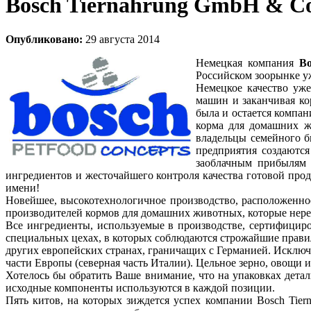
Bosch Tiernahrung GmbH & C
Опубликовано:
29 августа 2014
Немецкая компания
B
Российском зоорынке у
Немецкое качество уже
машин и заканчивая ко
была и остается компан
корма для домашних ж
владельцы семейного б
предприятия создаются
заоблачным прибылям о
ингредиентов и жесточайшего контроля качества готовой прод
имени!
Новейшее, высокотехнологичное производство, расположенно
производителей кормов для домашних животных, которые нере
Все ингредиенты, используемые в производстве, сертифицир
специальных цехах, в которых соблюдаются строжайшие правил
других европейских странах, граничащих с Германией. Исключ
части Европы (северная часть Италии). Цельное зерно, овощи
Хотелось бы обратить Ваше внимание, что на упаковках детал
исходные компоненты используются в каждой позиции.
Пять китов, на которых зиждется успех компании Bosch Tie