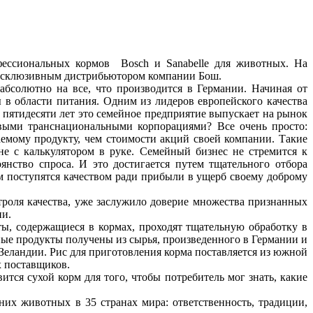
фессиональных кормов Bosch и Sanabelle для животных. На
 эксклюзивным дистрибьютором компании Бош.
абсолютно на все, что производится в Германии. Начиная от
в области питания. Одним из лидеров европейского качества
е пятидесяти лет это семейное предприятие выпускает на рынок
выми транснациональными корпорациями? Все очень просто:
аемому продукту, чем стоимости акций своей компании. Такие
е с калькулятором в руке. Семейный бизнес не стремится к
янство спроса. И это достигается путем тщательного отбора
ем поступятся качеством ради прибыли в ущерб своему доброму
роля качества, уже заслужило доверие множества признанных
ии.
ы, содержащиеся в кормах, проходят тщательную обработку в
ные продукты получены из сырья, произведенного в Германии и
Зеландии. Рис для приготовления корма поставляется из южной
х поставщиков.
тся сухой корм для того, чтобы потребитель мог знать, какие
их животных в 35 странах мира: ответственность, традиции,