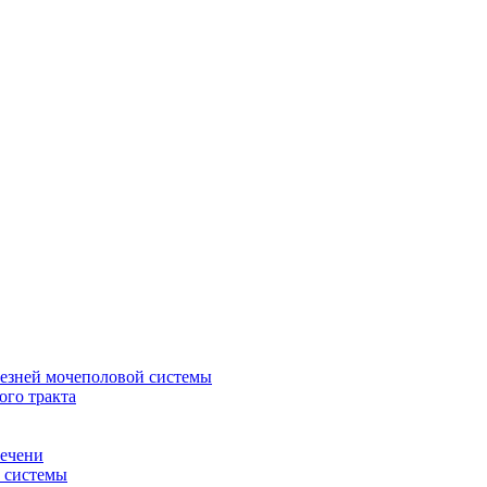
лезней мочеполовой системы
ого тракта
печени
й системы