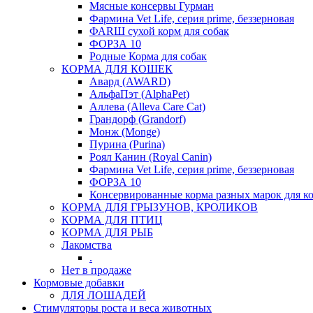
Мясные консервы Гурман
Фармина Vet Life, серия prime, беззерновая
ФАRШ сухой корм для собак
ФОРЗА 10
Родные Корма для собак
КОРМА ДЛЯ КОШЕК
Авард (AWARD)
АльфаПэт (AlphaPet)
Аллева (Alleva Care Cat)
Грандорф (Grandorf)
Монж (Monge)
Пурина (Purina)
Роял Канин (Royal Canin)
Фармина Vet Life, серия prime, беззерновая
ФОРЗА 10
Консервированные корма разных марок для к
КОРМА ДЛЯ ГРЫЗУНОВ, КРОЛИКОВ
КОРМА ДЛЯ ПТИЦ
КОРМА ДЛЯ РЫБ
Лакомства
.
Нет в продаже
Кормовые добавки
ДЛЯ ЛОШАДЕЙ
Стимуляторы роста и веса животных