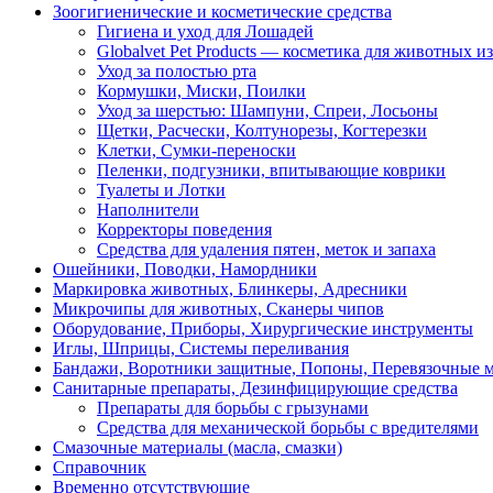
Зоогигиенические и косметические средства
Гигиена и уход для Лошадей
Globalvet Pet Products — косметика для животных и
Уход за полостью рта
Кормушки, Миски, Поилки
Уход за шерстью: Шампуни, Спреи, Лосьоны
Щетки, Расчески, Колтунорезы, Когтерезки
Клетки, Сумки-переноски
Пеленки, подгузники, впитывающие коврики
Туалеты и Лотки
Наполнители
Корректоры поведения
Средства для удаления пятен, меток и запаха
Ошейники, Поводки, Намордники
Маркировка животных, Блинкеры, Адресники
Микрочипы для животных, Сканеры чипов
Оборудование, Приборы, Хирургические инструменты
Иглы, Шприцы, Системы переливания
Бандажи, Воротники защитные, Попоны, Перевязочные 
Санитарные препараты, Дезинфицирующие средства
Препараты для борьбы с грызунами
Средства для механической борьбы с вредителями
Смазочные материалы (масла, смазки)
Справочник
Временно отсутствующие