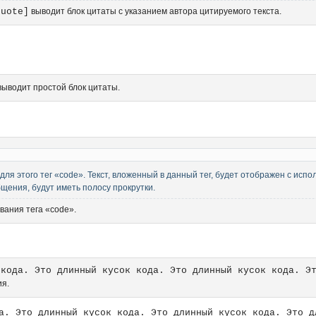
quote]
выводит блок цитаты с указанием автора цитируемого текста.
выводит простой блок цитаты.
и для этого тег «code». Текст, вложенный в данный тег, будет отображен с и
щения, будут иметь полосу прокрутки.
вания тега «code».
 кода. Это длинный кусок кода. Это длинный кусок кода. Э
ия.
а. Это длинный кусок кода. Это длинный кусок кода. Это д