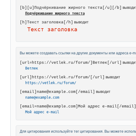
[b][u]Подчёркивание жирного текста[/u][/b]
выводи
Подчёркивание жирного текста
[h]Текст заголовка[/h]
выводит
Текст заголовка
Вы можете создавать ссылки на другие документы или адреса e-ma
[url=https://vetlek.ru/forum/]Ветлек[/url]
выводи
Ветлек
[url]https://vetlek.ru/forum/[/url]
выводит
https://vetlek.ru/forum/
[email]name@example.com[/email]
выводит
name@example.com
[email=name@example.com]Мой адрес e-mail[/email
Мой адрес e-mail
Для цитирования используйте тег цитирования. Вы можете исполь