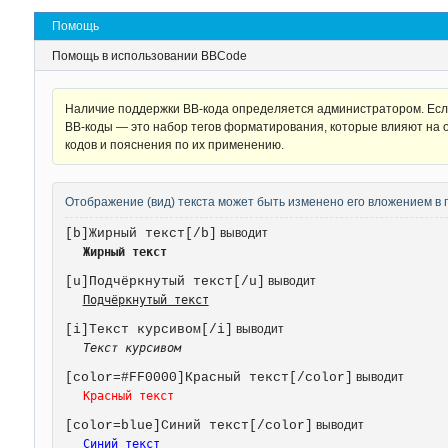
Помощь
Помощь в использовании BBCode
Наличие поддержки BB-кода определяется администратором. Если
BB-коды — это набор тегов форматирования, которые влияют на 
кодов и пояснения по их применению.
Отображение (вид) текста может быть изменено его вложением в 
[b]Жирный текст[/b]
выводит
Жирный текст
[u]Подчёркнутый текст[/u]
выводит
Подчёркнутый текст
[i]Текст курсивом[/i]
выводит
Текст курсивом
[color=#FF0000]Красный текст[/color]
выводит
Красный текст
[color=blue]Синий текст[/color]
выводит
Синий текст