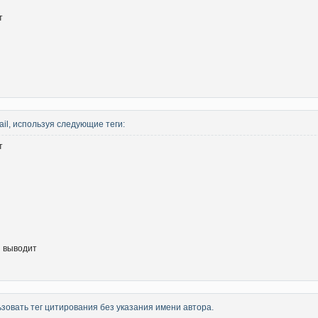
т
il, используя следующие теги:
т
]
выводит
зовать тег цитирования без указания имени автора.