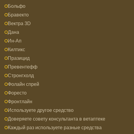
Больфо
Бравекто
Вектра 3D
Дана
Ин-Ап
Килтикс
Празицид
Превентефф
Стронгхолд
Фолайн спрей
Форесто
Фронтлайн
Используете другое средство
Доверяете совету консультанта в ветаптеке
Каждый раз используете разные средства