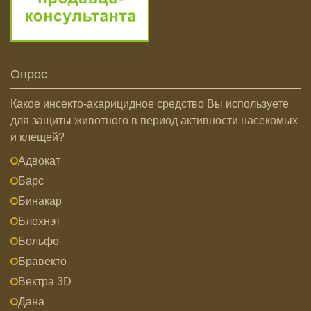
Опрос
Какое инсекто-акарицидное средство Вы используете
для защиты животного в период активности насекомых
и клещей?
Адвокат
Барс
Бинакар
Блохнэт
Больфо
Бравекто
Вектра 3D
Дана