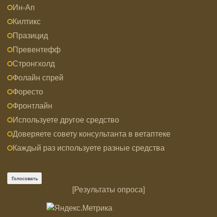
Ин-Ап
Килтикс
Празицид
Превентефф
Стронгхолд
Фолайн спрей
Форесто
Фронтлайн
Используете другое средство
Доверяете совету консультанта в ветаптеке
Каждый раз используете разные средства
[
Результаты опроса
]