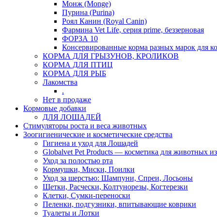
Монж (Monge)
Пурина (Purina)
Роял Канин (Royal Canin)
Фармина Vet Life, серия prime, беззерновая
ФОРЗА 10
Консервированные корма разных марок для к
КОРМА ДЛЯ ГРЫЗУНОВ, КРОЛИКОВ
КОРМА ДЛЯ ПТИЦ
КОРМА ДЛЯ РЫБ
Лакомства
.
Нет в продаже
Кормовые добавки
ДЛЯ ЛОШАДЕЙ
Стимуляторы роста и веса животных
Зоогигиенические и косметические средства
Гигиена и уход для Лошадей
Globalvet Pet Products — косметика для животных и
Уход за полостью рта
Кормушки, Миски, Поилки
Уход за шерстью: Шампуни, Спреи, Лосьоны
Щетки, Расчески, Колтунорезы, Когтерезки
Клетки, Сумки-переноски
Пеленки, подгузники, впитывающие коврики
Туалеты и Лотки