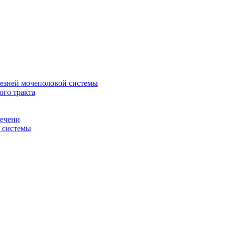
лезней мочеполовой системы
ого тракта
печени
й системы