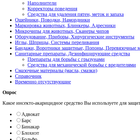
Наполнители
Корректоры поведения
Средства для удаления пятен, меток и запаха
Ошейники, Поводки, Намордники
Маркировка животных, Блинкеры, Адресники
Микрочипы для животных, Сканеры чипов
Оборудование, Приборы, Хирургические инструменты
Иглы, Шприцы, Системы переливания
Бандажи, Воротники защитные, Попоны, Перевязочные 
Санитарные препараты, Дезинфицирующие средства
Препараты для борьбы с грызунами
Средства для механической борьбы с вредителями
Смазочные материалы (масла, смазки)
Справочник
Временно отсутствующие
Опрос
Какое инсекто-акарицидное средство Вы используете для защи
Адвокат
Барс
Бинакар
Блохнэт
Больфо