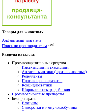
Товары для животных
:
Алфавитный указатель
new!
Поиск по производителям
Разделы каталога:
Противопаразитарные средства
Инсектициды и акарициды
Антигельминтики (противоглистные)
Репелленты
Против кровепаразитов
Кокцидиостатики
Широкого спектра действия
Противогрибковые препараты
Биопрепараты
Вакцины
Сыворотки и иммуноглобулины