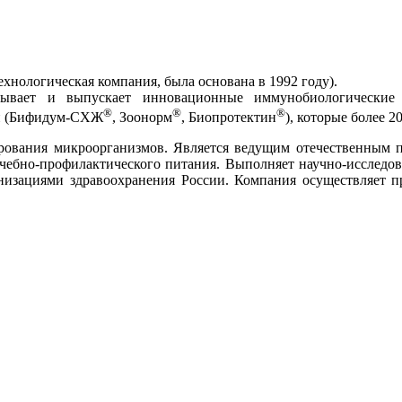
хнологическая компания, была основана в 1992 году).
тывает и выпускает инновационные иммунобиологические
®
®
®
ии (Бифидум-СХЖ
, Зоонорм
, Биопротектин
), которые более 
вания микроорганизмов. Является ведущим отечественным пр
ечебно-профилактического питания. Выполняет научно-исследо
изациями здравоохранения России. Компания осуществляет пр