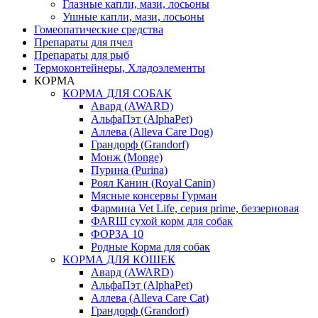
Глазные капли, мази, лосьоны
Ушные капли, мази, лосьоны
Гомеопатические средства
Препараты для пчел
Препараты для рыб
Термоконтейнеры, Хладоэлементы
КОРМА
КОРМА ДЛЯ СОБАК
Авард (AWARD)
АльфаПэт (AlphaPet)
Аллева (Alleva Care Dog)
Грандорф (Grandorf)
Монж (Monge)
Пурина (Purina)
Роял Канин (Royal Canin)
Мясные консервы Гурман
Фармина Vet Life, серия prime, беззерновая
ФАRШ сухой корм для собак
ФОРЗА 10
Родные Корма для собак
КОРМА ДЛЯ КОШЕК
Авард (AWARD)
АльфаПэт (AlphaPet)
Аллева (Alleva Care Cat)
Грандорф (Grandorf)