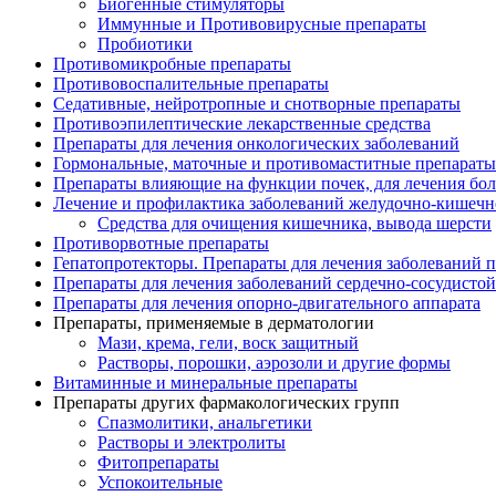
Биогенные стимуляторы
Иммунные и Противовирусные препараты
Пробиотики
Противомикробные препараты
Противовоспалительные препараты
Седативные, нейротропные и снотворные препараты
Противоэпилептические лекарственные средства
Препараты для лечения онкологических заболеваний
Гормональные, маточные и противомаститные препараты
Препараты влияющие на функции почек, для лечения бо
Лечение и профилактика заболеваний желудочно-
кишечн
Средства для очищения кишечника, вывода шерсти
Противорвотные препараты
Гепатопротекторы. Препараты для лечения заболеваний 
Препараты для лечения заболеваний сердечно-
сосудисто
Препараты для лечения опорно-
двигательного аппарата
Препараты, применяемые в дерматологии
Мази, крема, гели, воск защитный
Растворы, порошки, аэрозоли и другие формы
Витаминные и минеральные препараты
Препараты других фармакологических групп
Спазмолитики, анальгетики
Растворы и электролиты
Фитопрепараты
Успокоительные