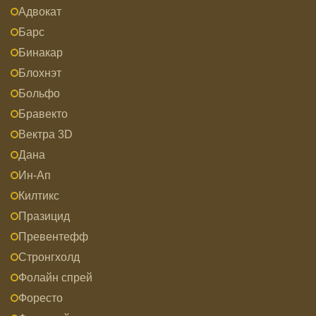
Адвокат
Барс
Бинакар
Блохнэт
Больфо
Бравекто
Вектра 3D
Дана
Ин-Ап
Килтикс
Празицид
Превентефф
Стронгхолд
Фолайн спрей
Форесто