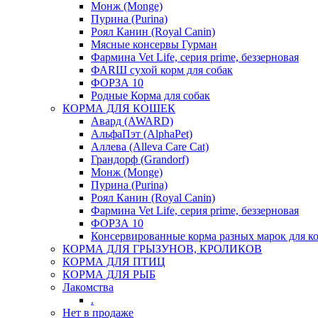
Монж (Monge)
Пурина (Purina)
Роял Канин (Royal Canin)
Мясные консервы Гурман
Фармина Vet Life, серия prime, беззерновая
ФАRШ сухой корм для собак
ФОРЗА 10
Родные Корма для собак
КОРМА ДЛЯ КОШЕК
Авард (AWARD)
АльфаПэт (AlphaPet)
Аллева (Alleva Care Cat)
Грандорф (Grandorf)
Монж (Monge)
Пурина (Purina)
Роял Канин (Royal Canin)
Фармина Vet Life, серия prime, беззерновая
ФОРЗА 10
Консервированные корма разных марок для к
КОРМА ДЛЯ ГРЫЗУНОВ, КРОЛИКОВ
КОРМА ДЛЯ ПТИЦ
КОРМА ДЛЯ РЫБ
Лакомства
.
Нет в продаже