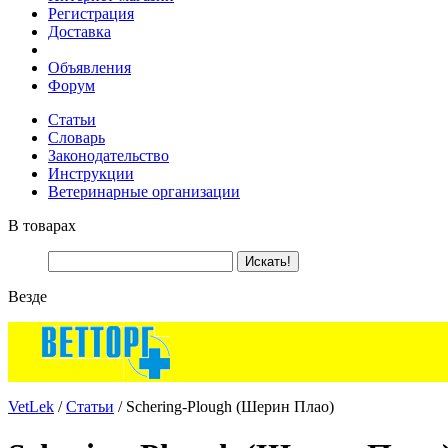
Регистрация
Доставка
Объявления
Форум
Статьи
Словарь
Законодательство
Инструкции
Ветеринарные организации
В товарах
Везде
VetLek
/
Статьи
/ Schering-Plough (Шерин Плао)