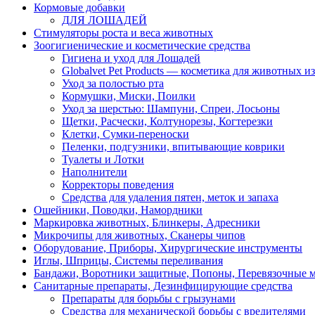
Кормовые добавки
ДЛЯ ЛОШАДЕЙ
Стимуляторы роста и веса животных
Зоогигиенические и косметические средства
Гигиена и уход для Лошадей
Globalvet Pet Products — косметика для животных и
Уход за полостью рта
Кормушки, Миски, Поилки
Уход за шерстью: Шампуни, Спреи, Лосьоны
Щетки, Расчески, Колтунорезы, Когтерезки
Клетки, Сумки-переноски
Пеленки, подгузники, впитывающие коврики
Туалеты и Лотки
Наполнители
Корректоры поведения
Средства для удаления пятен, меток и запаха
Ошейники, Поводки, Намордники
Маркировка животных, Блинкеры, Адресники
Микрочипы для животных, Сканеры чипов
Оборудование, Приборы, Хирургические инструменты
Иглы, Шприцы, Системы переливания
Бандажи, Воротники защитные, Попоны, Перевязочные 
Санитарные препараты, Дезинфицирующие средства
Препараты для борьбы с грызунами
Средства для механической борьбы с вредителями