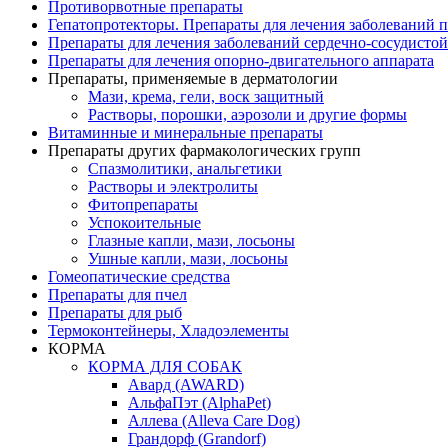
Противорвотные препараты
Гепатопротекторы. Препараты для лечения заболеваний 
Препараты для лечения заболеваний сердечно-
сосудисто
Препараты для лечения опорно-
двигательного аппарата
Препараты, применяемые в дерматологии
Мази, крема, гели, воск защитный
Растворы, порошки, аэрозоли и другие формы
Витаминные и минеральные препараты
Препараты других фармакологических групп
Спазмолитики, анальгетики
Растворы и электролиты
Фитопрепараты
Успокоительные
Глазные капли, мази, лосьоны
Ушные капли, мази, лосьоны
Гомеопатические средства
Препараты для пчел
Препараты для рыб
Термоконтейнеры, Хладоэлементы
КОРМА
КОРМА ДЛЯ СОБАК
Авард (AWARD)
АльфаПэт (AlphaPet)
Аллева (Alleva Care Dog)
Грандорф (Grandorf)