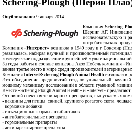
Schering-Plough (Шерин Плао
Опубликовано:
9 января 2014
Компания
Schering Plo
Шеринг АГ. Инновацион
исследовательскую и ра
потребительских продук
Компания «
Интервет
» возникла в 1949 году в г. Боксмир (
развивалась, набирая научный и производственный потенциал и
коммерческое подразделение крупнейшей мультинациональной
За годы работы в составе концерна Акзо Нобель компания «Ин
заняла третье место в мире среди производителей ветеринарны
Компания
Intervet\Schering Plough Animal Health
возникла в ре
Это объединение предприятий создало уникальный научный 
мощному механизму исследований в области гуманной медиц
Вместе «Schering Plough Animal Health» и «Intervet» предлаг
Основной спектр ветеринарных препаратов, выпускаемых компани
- вакцины для птицы, свиней, крупного рогатого скота, лошаде
- кормовые добавки
- инъекционные формы антибиотиков
- антибактериальные препараты
- гормональные препараты
- антипаразитарные препараты