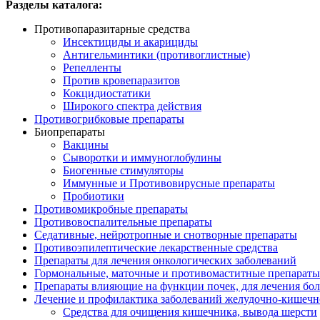
Разделы каталога:
Противопаразитарные средства
Инсектициды и акарициды
Антигельминтики (противоглистные)
Репелленты
Против кровепаразитов
Кокцидиостатики
Широкого спектра действия
Противогрибковые препараты
Биопрепараты
Вакцины
Сыворотки и иммуноглобулины
Биогенные стимуляторы
Иммунные и Противовирусные препараты
Пробиотики
Противомикробные препараты
Противовоспалительные препараты
Седативные, нейротропные и снотворные препараты
Противоэпилептические лекарственные средства
Препараты для лечения онкологических заболеваний
Гормональные, маточные и противомаститные препараты
Препараты влияющие на функции почек, для лечения бо
Лечение и профилактика заболеваний желудочно-
кишечн
Средства для очищения кишечника, вывода шерсти