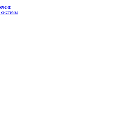
печени
й системы