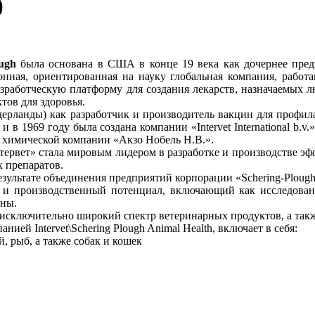
)
ugh
была основана в США в конце 19 века как дочернее пред
ная, ориентированная на науку глобальная компания, работ
зработческую платформу для создания лекарств, назначаемых л
тов для здоровья.
Нидерланды) как разработчик и производитель вакцин для про
 в 1969 году была создана компании «Intervet International b.v
 химической компании «Акзо Нобель Н.В.».
тервет» стала мировым лидером в разработке и производстве э
х препаратов.
зультате объединения предприятий корпорации «Schering-Plough»
и производственный потенциал, включающий как исследовани
ины.
ают исключительно широкий спектр ветеринарных продуктов, а та
ей Intervet\Schering Plough Animal Health, включает в себя:
й, рыб, а также собак и кошек