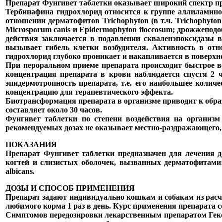
Препарат Фунгивет таблетки оказывает широкий спектр пр
Тербинафина гидрохлорид относится к группе аллиламино
отношении дерматофитов Trichophyton (в т.ч. Trichophyton 
Microsporum canis и Epidermophyton floccosum; дрожжеподоб
действия заключается в подавлении скваленэпоксидазы в
вызывает гибель клетки возбудителя. Активность в от
гидрохлорид глубоко проникает и накапливается в поверхн
При пероральном приеме препарата происходит быстрое 
концентрация препарата в крови наблюдается спустя 2 
эпидермотропность препарата, т.е. его наибольшее колич
концентрацию для терапевтического эффекта.
Биотрансформация препарата в организме приводит к обра
составляет около 30 часов.
Фунгивет таблетки по степени воздействия на организ
рекомендуемых дозах не оказывает местно-раздражающего,
ПОКАЗАНИЯ
Препарат Фунгивет таблетки предназначен для лечения 
когтей и слизистых оболочек, вызванных дерматофитами:
albicans.
ДОЗЫ И СПОСОБ ПРИМЕНЕНИЯ
Препарат задают индивидуально кошкам и собакам из расче
любимого корма 1 раз в день. Курс применения препарата со
Симптомов передозировки лекарственным препаратом Гекс