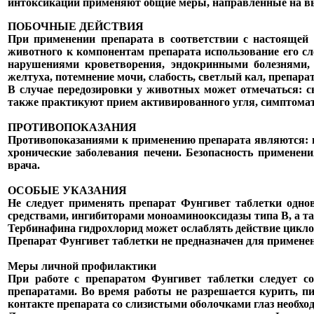
интоксикации применяют общие меры, направленные на выв
ПОБОЧНЫЕ ДЕЙСТВИЯ
При применении препарата в соответствии с настоящей
животного к компонентам препарата использование его сл
нарушениями кроветворения, эндокринными болезнями, 
желтуха, потемнение мочи, слабость, светлый кал, препарат
В случае передозировки у животных может отмечаться: сы
также практикуют прием активированного угля, симптомат
ПРОТИВОПОКАЗАНИЯ
Противопоказаниями к применению препарата являются: по
хронические заболевания печени. Безопасность применен
врача.
ОСОБЫЕ УКАЗАНИЯ
Не следует применять препарат Фунгивет таблетки одн
средствами, ингибиторами моноаминооксидазы типа В, а т
Тербинафина гидрохлорид может ослаблять действие цикло
Препарат Фунгивет таблетки не предназначен для примен
Меры личной профилактики
При работе с препаратом Фунгивет таблетки следует с
препаратами. Во время работы не разрешается курить, 
контакте препарата со слизистыми оболочками глаз необх