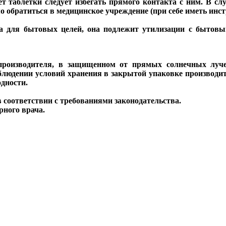
 таблетки следует избегать прямого контакта с ним. В сл
о обратиться в медицинское учреждение (при себе иметь инс
та для бытовых целей, она подлежит утилизации с бытов
производителя, в защищенном от прямых солнечных лучей
облюдении условий хранения в закрытой упаковке производит
одности.
соответствии с требованиями законодательства.
рного врача.