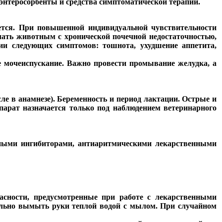
энтеросорбенты и средства симптоматической терапии.
ется. При повышенной индивидуальной чувствительности
ачать животным с хронической почечной недостаточностью,
ии следующих симптомов: тошнота, ухудшение аппетита,
ое мочеиспускание. Важно провести промывание желудка, а
е в анамнезе). Беременность и период лактации. Острые и
парат назначается только под наблюдением ветеринарного
вными ингибиторами, антиаритмическими лекарственными
асности, предусмотренные при работе с лекарственными
ельно вымыть руки теплой водой с мылом. При случайном