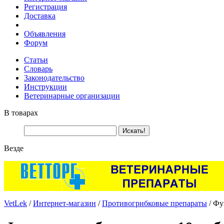
Регистрация
Доставка
Объявления
Форум
Статьи
Словарь
Законодательство
Инструкции
Ветеринарные организации
В товарах
Везде
VetLek
/
Интернет-магазин
/
Противогрибковые препараты
/ Фу