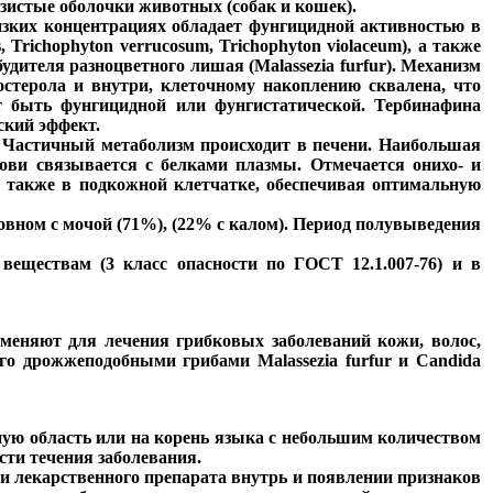
зистые оболочки животных (собак и кошек).
изких концентрациях обладает фунгицидной активностью в
 Trichophyton verrucosum, Trichophyton violaceum), а также
будителя разноцветного лишая (Malassezia furfur). Механизм
остерола и внутри, клеточному накоплению сквалена, что
т быть фунгицидной или фунгистатической. Тербинафина
ский эффект.
 Частичный метаболизм происходит в печени. Наибольшая
ови связывается с белками плазмы. Отмечается онихо- и
 а также в подкожной клетчатке, обеспечивая оптимальную
вном с мочой (71%), (22% с калом). Период полувыведения
еществам (3 класс опасности по ГОСТ 12.1.007-76) и в
меняют для лечения грибковых заболеваний кожи, волос,
го дрожжеподобными грибами Malassezia furfur и Candida
чную область или на корень языка с небольшим количеством
сти течения заболевания.
 лекарственного препарата внутрь и появлении признаков