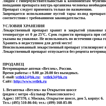
Людям с гиперчувствительностью к компонентам Фунгивет
попадании препарата внутрь организма человека необходим
Препарат следует применять только по назначению.
Запрещается использование пустой тары из-под препара
соответствии с требованиями законодательства.
УСЛОВИЯ ХРАНЕНИЯ
Лекарственный препарат хранят в закрытой упаковке 
температуре от 0 до 25°С. Срок годности препарата при с
указана на упаковке. Не использовать по истечении срока г
Хранить в недоступном для детей месте!
Неиспользованный лекарственный препарат утилизируют в 
Лекарственный препарат отпускается без рецепта ветерина
ПРОДАВЕЦ
Ветеринарные аптеки «Ветлек», Россия
.
Время работы: с 9.00 до 20.00 без выходных.
E-mail:
vetlek1@bk.ru
;
vetlek3@bk.ru
Сайт:
http://www.vetlek.ru
1. Ветаптека «Ветлек» на Открытом шоссе
(рядом с метро «Бульвар Рокоссовского»)
Адрес: 107370, г. Москва, Открытое шоссе, дом 5, корпус 6.
Тел.: (495) 510-86-04; тел.: (499) 168-85-86