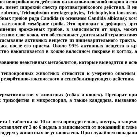
отивогрибкового действия на кожно-волосяной покров и сли
в, имеет широкий спектр противогрибкового действия. В н
rubrum, Trichophyton mentagrophytes, Trichophyton tonsurans,
ных грибов рода Candida (в основном Candida albicans); воз
 клеточной мембране гриба. Это приводит к дефициту эрг
ношении дрожжевых грибов, в зависимости от вида, може
остном слое кожи, что обеспечивает длительный терапевтиче
всасывание активных веществ из пищеварительного тракта.
часа после его приема. Около 99% активных веществ в кр
ество накапливается в кожно-волосяном покрове и когтях,
зованию неактивных метаболитов, которые выводятся в осно
м теплокровных животных относится к умеренно опасным в
 резорбтивно-токсического и сенсибилизирующего действия.
дерматомикозов у животных (собак и кошек). Препарат при
 трихофития и микроспория, а также кандидоза, вызванно
та 1 таблетка на 10 кг веса принудительно, внутрь, в заще
ставляет от 3 до 6 недель в зависимости от показаний и тяже
идерм у животных не установлено. При случайном попадании