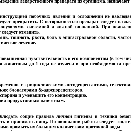
едение лекарственного препарата из организма, назначают 
 инструкцией побочных явлений и осложнений не наблюда
едует прекратить. С осторожностью препарат следует назн
опухолями, системной и кожной волчанкой. При появлен
 следует отменить.
пь, тошнота, рвота, боль в эпигастральной области, част
ическое лечение.
вышенная чувствительность к его компонентам (в том числ
ия животным до 1 года не изучена и при необходимости пре
овременно с трициклическими антидепрессантами, селекти
акже блокаторами &-адренорецепторов.
спорина и уменьшить его концентрацию.
ения продуктивным животным.
облюдать общие правила личной гигиены и техники безоп
пить и принимать пищу. По окончании работы следует тщат
одимо промыть их большим количеством проточной воды.