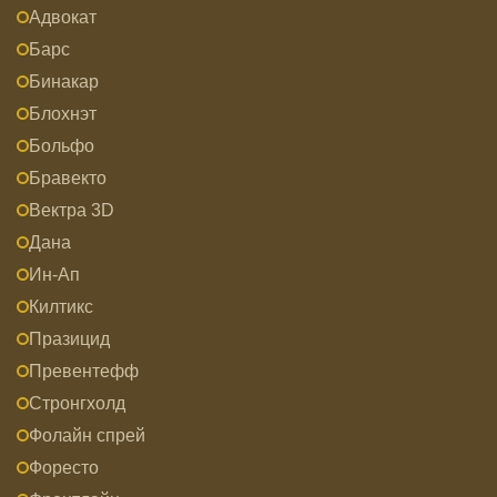
Адвокат
Барс
Бинакар
Блохнэт
Больфо
Бравекто
Вектра 3D
Дана
Ин-Ап
Килтикс
Празицид
Превентефф
Стронгхолд
Фолайн спрей
Форесто