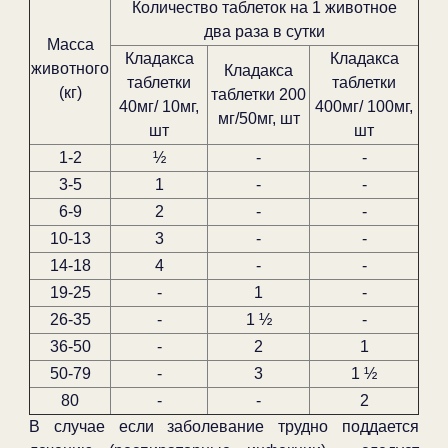
Количество таблеток на 1 животное
два раза в сутки
Масса
Кладакса
Кладакса
животного
Кладакса
таблетки
таблетки
(кг)
таблетки 200
40мг/ 10мг,
400мг/ 100мг,
мг/50мг, шт
шт
шт
1-2
½
-
-
3-5
1
-
-
6-9
2
-
-
10-13
3
-
-
14-18
4
-
-
19-25
-
1
-
26-35
-
1 ½
-
36-50
-
2
1
50-79
-
3
1 ½
80
-
-
2
В случае если заболевание трудно поддается