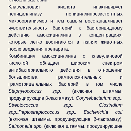
Клавулановая кислота инактивирует
пенициллиназу пенициллинрезистентных
микроорганизмов и тем самым восстанавливает
чувствительность бактерий к бактерицидному
действию амоксициллина в концентрациях,
которые легко достигаются в тканях животных
после введения препарата.
Комбинация амоксициллина с клавулановой
кислотой обладает широким спектром
антибактериального действия в отношении
большинства грамположительных и
грамотрицательных бактерий, в том числе
Staphylococcus spp.
(включая штаммы,
продуцирующие β-лактамазу),
Corynebacterium spp.,
Streptococcus spp., Clostridium
spp.,Peptostreptococcus spp., Escherichia coli
(включая штаммы, продуцирующие β-лактамазу),
Salmonella spp.
(включая штаммы, продуцирующие