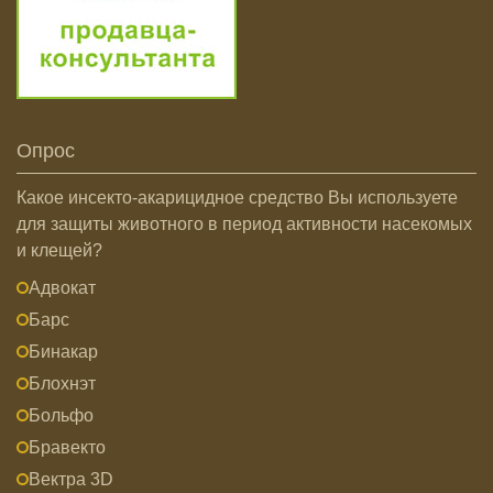
Опрос
Какое инсекто-акарицидное средство Вы используете
для защиты животного в период активности насекомых
и клещей?
Адвокат
Барс
Бинакар
Блохнэт
Больфо
Бравекто
Вектра 3D