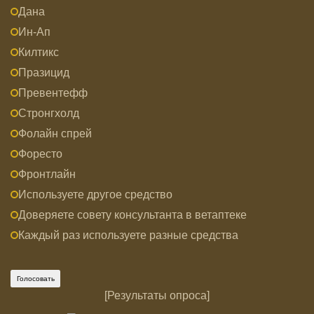
Дана
Ин-Ап
Килтикс
Празицид
Превентефф
Стронгхолд
Фолайн спрей
Форесто
Фронтлайн
Используете другое средство
Доверяете совету консультанта в ветаптеке
Каждый раз используете разные средства
[
Результаты опроса
]