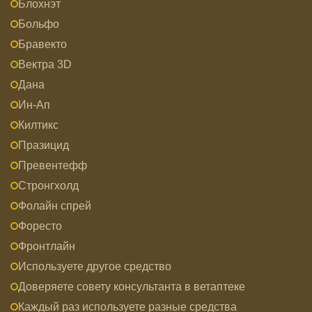
Блохнэт
Больфо
Бравекто
Вектра 3D
Дана
Ин-Ап
Килтикс
Празицид
Превентефф
Стронгхолд
Фолайн спрей
Форесто
Фронтлайн
Используете другое средство
Доверяете совету консультанта в ветаптеке
Каждый раз используете разные средства