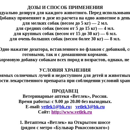
ДОЗЫ И СПОСОБ ПРИМЕНЕНИЯ
идуально дозируя для каждого животного. Перед использован
Добавку применяют в дозе из расчета на одно животное в день
для мелких собак (весом до 5 кг) — 2 мл.
для средних собак (весом от 5 до 15 кг) — 4 мл.
для крупных собак (весом от 15 до 30 кг) — 6 мл.
для очень больших собак (весом более 30 кг) — 8 мл.
Одно нажатие дозатора, вставленного во флакон с добавкой, 
готовыми, так и с домашними кормами.
ормовую добавку собакам всех пород и возрастов, однако, не
УСЛОВИЯ ХРАНЕНИЯ
рямых солнечных лучей и недоступном для детей и животных
дности лекарственного препарата при соблюдении условий хран
ПРОДАВЕЦ
Ветеринарные аптеки «Ветлек», Россия
.
Время работы: с 9.00 до 20.00 без выходных.
E-mail:
vetlek1@bk.ru
;
vetlek3@bk.ru
Сайт:
http://www.vetlek.ru
1. Ветаптека «Ветлек» на Открытом шоссе
(рядом с метро «Бульвар Рокоссовского»)