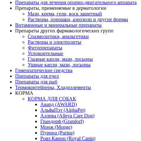
Препараты для лечения опорно-
двигательного аппарата
Препараты, применяемые в дерматологии
Мази, крема, гели, воск защитный
Растворы, порошки, аэрозоли и другие формы
Витаминные и минеральные препараты
Препараты других фармакологических групп
Спазмолитики, анальгетики
Растворы и электролиты
Фитопрепараты
Успокоительные
Глазные капли, мази, лосьоны
Ушные капли, мази, лосьоны
Гомеопатические средства
Препараты для пчел
Препараты для рыб
Термоконтейнеры, Хладоэлементы
КОРМА
КОРМА ДЛЯ СОБАК
Авард (AWARD)
АльфаПэт (AlphaPet)
Аллева (Alleva Care Dog)
Грандорф (Grandorf)
Монж (Monge)
Пурина (Purina)
Роял Канин (Royal Canin)