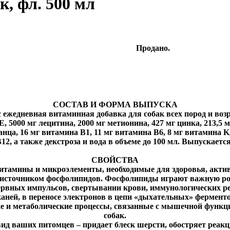
, фл. 500 мл
Продано.
СОСТАВ И ФОРМА ВЫПУСКА
ежедневная витаминная добавка для собак всех пород и воз
5000 мг лецитина, 2000 мг метионина, 427 мг цинка, 213,5 м
анца, 16 мг витамина B1, 11 мг витамина B6, 8 мг витамина K, 
12, а также декстроза и вода в объеме до 100 мл. Выпускается
СВОЙСТВА
витамины и микроэлементы, необходимые для здоровья, актив
я источником фосфолипидов. Фосфолипиды играют важную ро
рвных импульсов, свертывании крови, иммунологических ре
каней, в переносе электронов в цепи «дыхательных» ферменто
 и метаболические процессы, связанные с мышечной функц
собак.
д ваших питомцев – придает блеск шерсти, обостряет реакц