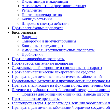
Инсектициды и акарициды
Антигельминтики (противоглистные)
Репелленты
Против кровепаразитов
Кокцидиостатики
Широкого спектра действия
Противогрибковые препараты
Биопрепараты
Вакцины
Сыворотки и иммуноглобулины
Биогенные стимуляторы
Иммунные и Противовирусные препараты
Пробиотики
Противомикробные препараты
Противовоспалительные препараты
Седативные, нейротропные и снотворные препараты
Противоэпилептические лекарственные средства
Препараты для лечения онкологических заболеваний
Гормональные, маточные и противомаститные препараты
Препараты влияющие на функции почек, для лечения бо
Лечение и профилактика заболеваний желудочно-
кишечн
Средства для очищения кишечника, вывода шерсти
Противорвотные препараты
Гепатопротекторы. Препараты для лечения заболеваний 
Препараты для лечения заболеваний сердечно-
сосудисто