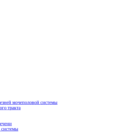
лезней мочеполовой системы
ого тракта
печени
й системы