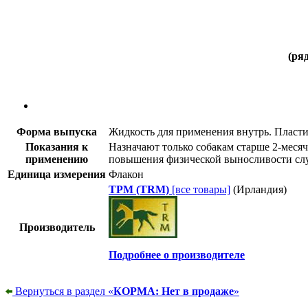
(ря
Форма выпуска
Жидкость для применения внутрь. Пласти
Показания к
Назначают только собакам старше 2-меся
применению
повышения физической выносливости сл
Единица измерения
Флакон
ТРМ (TRM)
[все товары]
(Ирландия)
Производитель
Подробнее о производителе
Вернуться в раздел «
КОРМА: Нет в продаже
»