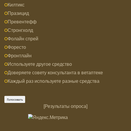
Килтикс
Празицид
Превентефф
Стронгхолд
Фолайн спрей
Форесто
Фронтлайн
Используете другое средство
Доверяете совету консультанта в ветаптеке
Каждый раз используете разные средства
[
Результаты опроса
]