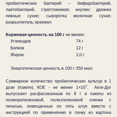
пробиотических бактерий – бифидобактерий,
лактобактерий, стрептококков; инулин; дрожжи
пивные сухие; сыворотка молочная сухая;
разрыхлитель; крахмал.
Кормовая ценность на 100 г
не менее:
Углеводов
74 г
Белков
12 г
Жиров
1,0 г
Энергетическая ценность в 100 г:
350 ккал
Суммарное количество пробиотических культур в 1
7
дозе (пакете), КОЕ - не менее 1×10
.
Акти-Дог
выпускают расфасованным по 8 г в пакеты из
полипропиленовой, полиэтиленовой пленки с
печатью, помещенные по пять штук вместе с
инструкцией по применению в пачку из картона