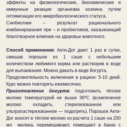
эффекты на физиологические, биохимические и
иммунные реакции организма хозяина путем
оптимизации его микробиологического статуса.
Синбиотики – результат рационального
комбинирования пре – и пробиотиков, оказывающий
благотворное влияние на здоровье животного.
Способ применения
: Акти-Дог дают 1 раз в сутки,
смешав порошок из 1 саше с небольшим
количеством любимого корма или растворив в воде
для выпаивания. Можно давать в виде йогурта.
Продолжительность включения в рацион: 5-10 дней.
Курс можно повторять ежемесячно.
Приготовление йогурта
: подготовить тёплое
молоко температурой не выше 36ºС (вскипяченое
молоко охладить, стерилизованное или
ультрапастеризованное — подогреть). Порошок Акти-
Дог вносят в тёплое молоко из расчета 1 саше на 200
мл молока, перемешивают, помещают в банку с