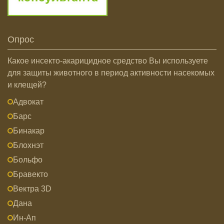
Опрос
Какое инсекто-акарицидное средство Вы используете
для защиты животного в период активности насекомых
и клещей?
Адвокат
Барс
Бинакар
Блохнэт
Больфо
Бравекто
Вектра 3D
Дана
Ин-Ап