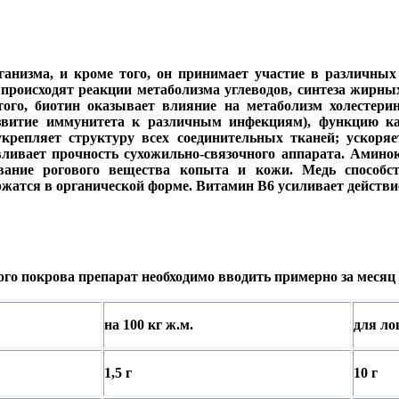
ганизма, и кроме того, он принимает участие в различны
роисходят реакции метаболизма углеводов, синтеза жирных 
 того, биотин оказывает влияние на метаболизм холестери
азвитие иммунитета к различным инфекциям), функцию ка
репляет структуру всех соединительных тканей; ускоряе
ливает прочность сухожильно-связочного аппарата. Амин
вание рогового вещества копыта и кожи. Медь способс
ержатся в органической форме. Витамин B6 усиливает действи
о покрова препарат необходимо вводить примерно за месяц д
на 100 кг ж.м.
для ло
1,5 г
10 г