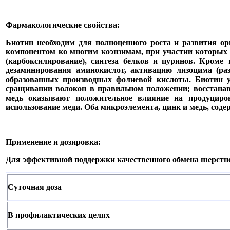
Фармакологические свойства:
Биотин необходим для полноценного роста и развития ор
компонентом ко многим коэнзимам, при участии которых п
(карбоксилирование), синтеза белков и пуринов. Кроме
дезаминирования аминокислот, активацию лизоцима (р
образованных производных фолиевой кислоты. Биотин ук
сращивании волокон в правильном положении; восстанав
медь оказывают положительное влияние на продуциро
использование меди. Оба микроэлемента, цинк и медь, сод
Применение и дозировка:
Для эффективной поддержки качественного обмена шерстног
Суточная доза
В профилактических целях