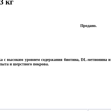
3 кг
Продано.
а с высоким уровнем содержания биотина, DL-метионина и 
пыта и шерстного покрова.