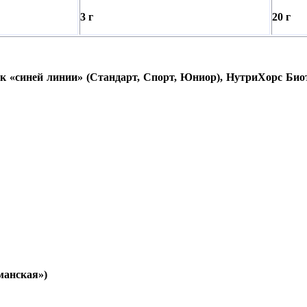
3 г
20 г
к «синей линии» (Стандарт, Спорт, Юниор), НутриХорс Би
манская»)