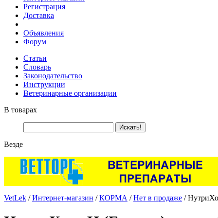
Регистрация
Доставка
Объявления
Форум
Статьи
Словарь
Законодательство
Инструкции
Ветеринарные организации
В товарах
Везде
VetLek
/
Интернет-магазин
/
КОРМА
/
Нет в продаже
/ НутриХор