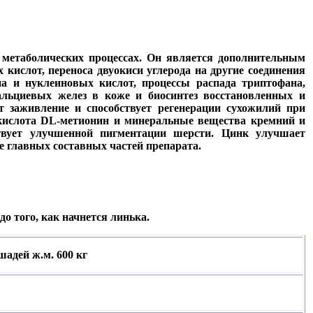
х метаболических процессах. Он является дополнительным
кислот, переноса двуокиси углерода на другие соединения
на и нуклеиновых кислот, процессы распада триптофана,
льциевых желез в коже и биосинтез восстановленных и
т заживление и способствует регенерации сухожилий при
окислота DL-метионин и минеральные вещества кремний и
твует улучшенной пигментации шерсти. Цинк улучшает
е главных составных частей препарата.
о того, как начнется линька.
шадей ж.м. 600 кг