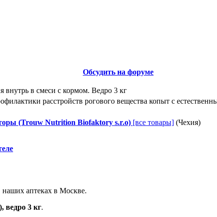
Обсудить на форуме
 внутрь в смеси с кормом. Ведро 3 кг
рофилактики расстройств рогового вещества копыт с естествен
ы (Trouw Nutrition Biofaktory s.r.o)
[все товары]
(Чехия)
теле
в наших аптеках в Москве.
, ведро 3 кг
.