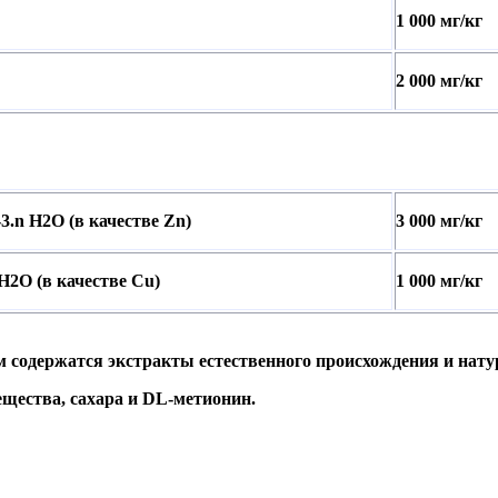
1 000 мг/кг
2 000 мг/кг
3.n H2O (в качестве Zn)
3 000 мг/кг
H2O (в качестве Cu)
1 000 мг/кг
м содержатся экстракты естественного происхождения и нат
щества, сахара и DL-метионин.