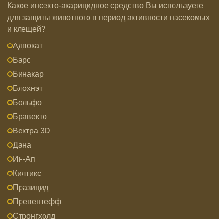
Какое инсекто-акарицидное средство Вы используете
для защиты животного в период активности насекомых
и клещей?
Адвокат
Барс
Бинакар
Блохнэт
Больфо
Бравекто
Вектра 3D
Дана
Ин-Ап
Килтикс
Празицид
Превентефф
Стронгхолд