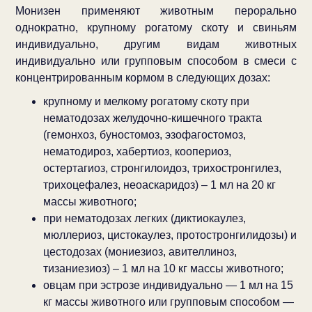
Монизен применяют животным перорально
однократно, крупному рогатому скоту и свиньям
индивидуально, другим видам животных
индивидуально или групповым способом в смеси с
концентрированным кормом в следующих дозах:
крупному и мелкому рогатому скоту при
нематодозах желудочно-кишечного тракта
(гемонхоз, буностомоз, эзофагостомоз,
нематодироз, хабертиоз, коопериоз,
остертагиоз, стронгилоидоз, трихостронгилез,
трихоцефалез, неоаскаридоз) – 1 мл на 20 кг
массы животного;
при нематодозах легких (диктиокаулез,
мюллериоз, цистокаулез, протостронгилидозы) и
цестодозах (мониезиоз, авителлиноз,
тизаниезиоз) – 1 мл на 10 кг массы животного;
овцам при эстрозе индивидуально — 1 мл на 15
кг массы животного или групповым способом —