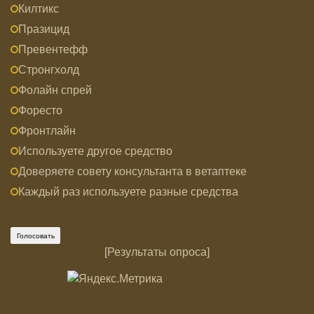
Килтикс
Празицид
Превентефф
Стронгхолд
Фолайн спрей
Форесто
Фронтлайн
Используете другое средство
Доверяете совету консультанта в ветаптеке
Каждый раз используете разные средства
[
Результаты опроса
]