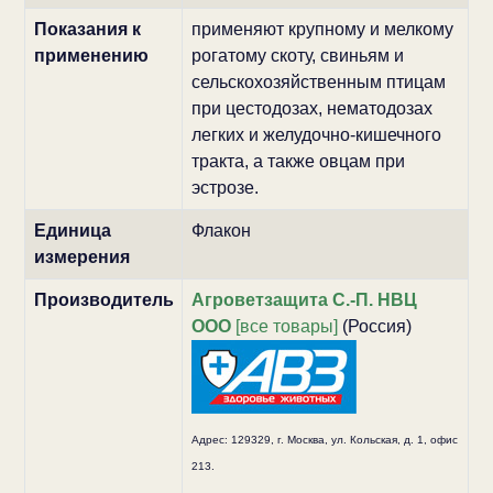
Показания к
применяют крупному и мелкому
применению
рогатому скоту, свиньям и
сельскохозяйственным птицам
при цестодозах, нематодозах
легких и желудочно-кишечного
тракта, а также овцам при
эстрозе.
Единица
Флакон
измерения
Производитель
Агроветзащита С.-П. НВЦ
ООО
[все товары]
(Россия)
Адрес: 129329, г. Мocквa, ул. Кoльcкaя, д. 1, oфиc
213.