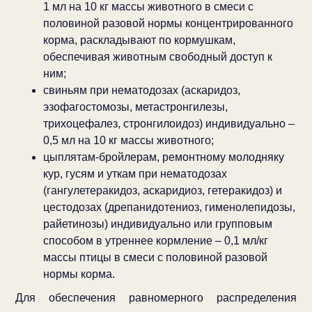
1 мл на 10 кг массы животного в смеси с
половиной разовой нормы концентрированного
корма, раскладывают по кормушкам,
обеспечивая животным свободный доступ к
ним;
свиньям при нематодозах (аскаридоз,
эзофагостомозы, метастронгилезы,
трихоцефалез, стронгилоидоз) индивидуально –
0,5 мл на 10 кг массы животного;
цыплятам-бройлерам, ремонтному молодняку
кур, гусям и уткам при нематодозах
(гангулетеракидоз, аскаридиоз, гетеракидоз) и
цестодозах (дрепанидотениоз, гименолепидозы,
райетинозы) индивидуально или групповым
способом в утреннее кормление – 0,1 мл/кг
массы птицы в смеси с половиной разовой
нормы корма.
Для обеспечения равномерного распределения