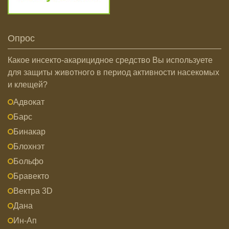
Опрос
Какое инсекто-акарицидное средство Вы используете
для защиты животного в период активности насекомых
и клещей?
Адвокат
Барс
Бинакар
Блохнэт
Больфо
Бравекто
Вектра 3D
Дана
Ин-Ап