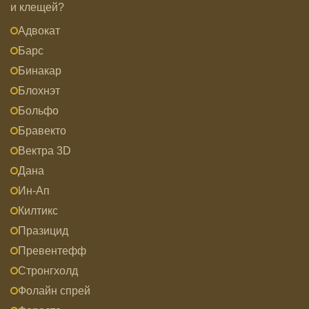
и клещей?
Адвокат
Барс
Бинакар
Блохнэт
Больфо
Бравекто
Вектра 3D
Дана
Ин-Ап
Килтикс
Празицид
Превентефф
Стронгхолд
Фолайн спрей