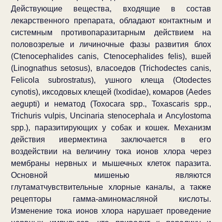
Действующие вещества, входящие в состав
лекарственного препарата, обладают контактным и
системным противопаразитарным действием на
половозрелые и личиночные фазы развития блох
(Ctenocephalides canis, Ctenocephalides felis), вшей
(Linognathus setosus), власоедов (Trichodectes canis,
Felicola subrostratus), ушного клеща (Otodectes
cynotis), иксодовых клещей (Ixodidae), комаров (Aedes
aegupti) и нематод (Toxocara spp., Toxascaris spp.,
Trichuris vulpis, Uncinaria stenocephala и Ancylostoma
spp.), паразитирующих у собак и кошек. Механизм
действия ивермектина заключается в его
воздействии на величину тока ионов хлора через
мембраны нервных и мышечных клеток паразита.
Основной мишенью являются
глутаматчувствительные хлорные каналы, а также
рецепторы гамма-аминомасляной кислоты.
Изменение тока ионов хлора нарушает проведение