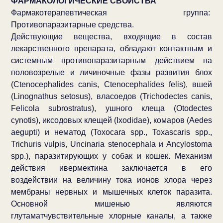
ФАРМАКОЛОГИЧЕСКИЕ СВОЙСТВА
Фармакотерапевтическая группа:
Противопаразитарные средства.
Действующие вещества, входящие в состав
лекарственного препарата, обладают контактным и
системным противопаразитарным действием на
половозрелые и личиночные фазы развития блох
(Ctenocephalides canis, Ctenocephalides felis), вшей
(Linognathus setosus), власоедов (Trichodectes canis,
Felicola subrostratus), ушного клеща (Otodectes
cynotis), иксодовых клещей (Ixodidae), комаров (Aedes
aegupti) и нематод (Toxocara spp., Toxascaris spp.,
Trichuris vulpis, Uncinaria stenocephala и Ancylostoma
spp.), паразитирующих у собак и кошек. Механизм
действия ивермектина заключается в его
воздействии на величину тока ионов хлора через
мембраны нервных и мышечных клеток паразита.
Основной мишенью являются
глутаматчувствительные хлорные каналы, а также