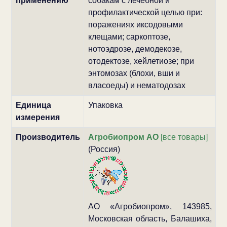
применению
собакам с лечебной и
профилактической целью при:
поражениях иксодовыми
клещами; саркоптозе,
нотоэдрозе, демодекозе,
отодектозе, хейлетиозе; при
энтомозах (блохи, вши и
власоеды) и нематодозах
Единица
Упаковка
измерения
Производитель
Агробиопром АО
[все товары]
(Россия)
АО «Агробиопром», 143985,
Московская область, Балашиха,