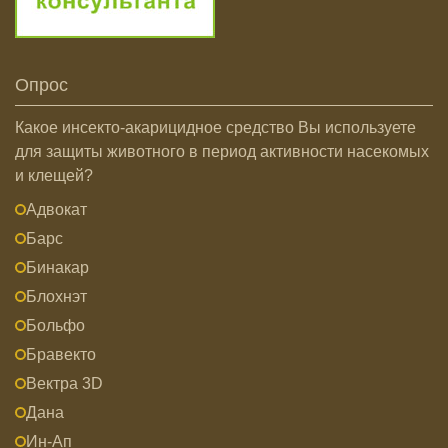
Опрос
Какое инсекто-акарицидное средство Вы используете
для защиты животного в период активности насекомых
и клещей?
Адвокат
Барс
Бинакар
Блохнэт
Больфо
Бравекто
Вектра 3D
Дана
Ин-Ап