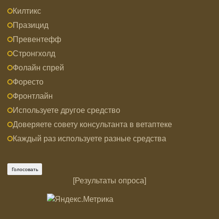
Килтикс
Празицид
Превентефф
Стронгхолд
Фолайн спрей
Форесто
Фронтлайн
Используете другое средство
Доверяете совету консультанта в ветаптеке
Каждый раз используете разные средства
[
Результаты опроса
]