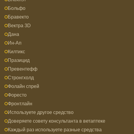
Больфо
Бравекто
Вектра 3D
Дана
Ин-Ап
Килтикс
Празицид
Превентефф
Стронгхолд
Фолайн спрей
Форесто
Фронтлайн
Используете другое средство
Доверяете совету консультанта в ветаптеке
Каждый раз используете разные средства