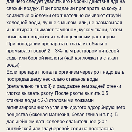
для чего следует удалить его из зоны действия яда на
свежий воздух. При попадании препарата на кожу и
слизистые оболочки его тщательно смывают струей
холодной воды, лучше с мылом, или, не размазывая
и не втирая, снимают тампоном, куском ткани, затем
обмывают водой или слабощелочным раствором.
При попадании препарата в глаза их обильно
промывают водой 2—3%-ным раствором питьевой
соды или борной кислоты (чайная ложка на стакан
воды).
Если препарат попал в организм через рот, надо дать
пострадавшему несколько стаканов воды
(желательно теплой) и раздражением задней стенки
глотки вызвать рвоту. После рвоты вылить 0,5
стакана воды с 2-3 столовыми ложками
активизированного угля или другого адсорбирующего
вещества (жженая магнезия, белая глина и т. п.). В
дальнейшем дать солевое слабительное (30 г
английской или глауберовой соли на полстакана