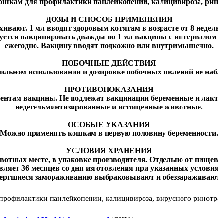
шкам для профилактики панлейкопении, калицивироза, рино
ДОЗЫ И СПОСОБ ПРИМЕНЕНИЯ
ивают. 1 мл вводят здоровым котятам в возрасте от 8 недель
ется вакцинировать дважды по 1 мл вакцины с интервалом 3
ежегодно. Вакцину вводят подкожно или внутримышечно.
ПОБОЧНЫЕ ДЕЙСТВИЯ
ильном использовании и дозировке побочных явлений не наб
ПРОТИВОПОКАЗАНИЯ
нтам вакцины. Не подлежат вакцинации беременные и лакти
недегельминтизированные и истощенные животные.
ОСОБЫЕ УКАЗАНИЯ
Можно применять кошкам в первую половину беременности.
УСЛОВИЯ ХРАНЕНИЯ
вотных месте, в упаковке производителя. Отдельно от пищев
ляет 36 месяцев со дня изготовления при указанных услови
ергшиеся замораживанию выбраковывают и обеззараживают 
офилактики панлейкопении, калицивироза, вирусного ринотрахе