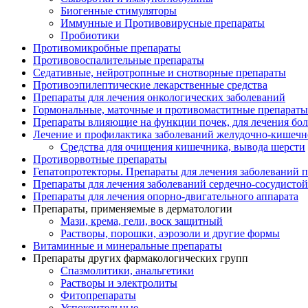
Биогенные стимуляторы
Иммунные и Противовирусные препараты
Пробиотики
Противомикробные препараты
Противовоспалительные препараты
Седативные, нейротропные и снотворные препараты
Противоэпилептические лекарственные средства
Препараты для лечения онкологических заболеваний
Гормональные, маточные и противомаститные препараты
Препараты влияющие на функции почек, для лечения бо
Лечение и профилактика заболеваний желудочно-
кишечн
Средства для очищения кишечника, вывода шерсти
Противорвотные препараты
Гепатопротекторы. Препараты для лечения заболеваний 
Препараты для лечения заболеваний сердечно-
сосудисто
Препараты для лечения опорно-
двигательного аппарата
Препараты, применяемые в дерматологии
Мази, крема, гели, воск защитный
Растворы, порошки, аэрозоли и другие формы
Витаминные и минеральные препараты
Препараты других фармакологических групп
Спазмолитики, анальгетики
Растворы и электролиты
Фитопрепараты
Успокоительные