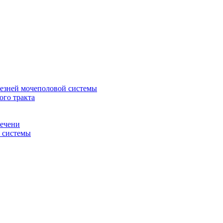
лезней мочеполовой системы
ого тракта
печени
й системы