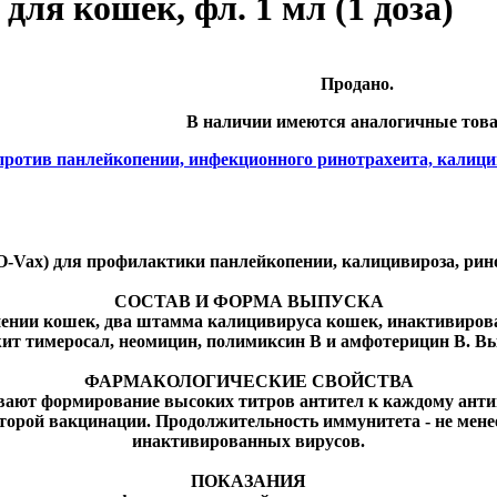
для кошек, фл. 1 мл (1 доза)
Продано.
В наличии имеются аналогичные тов
ив панлейкопении, инфекционного ринотрахеита, калицивир
O-Vax) для профилактики панлейкопении, калицивироза, рин
СОСТАВ И ФОРМА ВЫПУСКА
нии кошек, два штамма калицивируса кошек, инактивированн
жит тимеросал, неомицин, полимиксин В и амфотерицин В. Вы
ФАРМАКОЛОГИЧЕСКИЕ СВОЙСТВА
ют формирование высоких титров антител к каждому антиген
второй вакцинации. Продолжительность иммунитета - не менее
инактивированных вирусов.
ПОКАЗАНИЯ