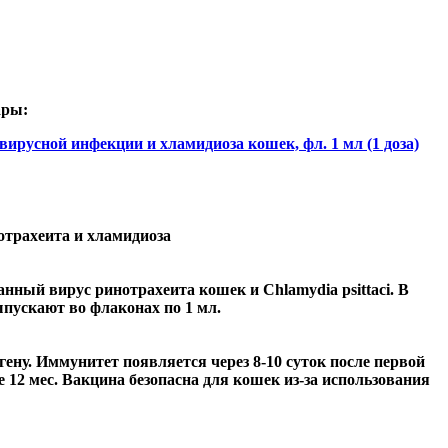
ары:
усной инфекции и хламидиоза кошек, фл. 1 мл (1 доза)
отрахеита и хламидиоза
ый вирус ринотрахеита кошек и Chlamydia psittaci. В
пускают во флаконах по 1 мл.
у. Иммунитет появляется через 8-10 суток после первой
 12 мес. Вакцина безопасна для кошек из-за использования