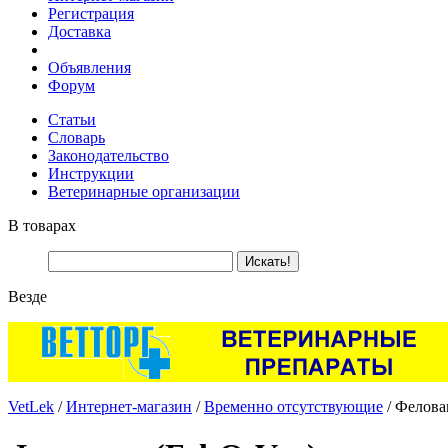
Регистрация
Доставка
Объявления
Форум
Статьи
Словарь
Законодательство
Инструкции
Ветеринарные организации
В товарах
Везде
VetLek
/
Интернет-магазин
/
Временно отсутствующие
/ Феловак