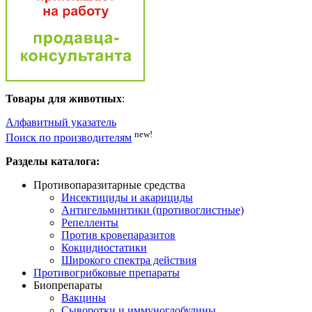
Товары для животных
:
Алфавитный указатель
new!
Поиск по производителям
Разделы каталога:
Противопаразитарные средства
Инсектициды и акарициды
Антигельминтики (противоглистные)
Репелленты
Против кровепаразитов
Кокцидиостатики
Широкого спектра действия
Противогрибковые препараты
Биопрепараты
Вакцины
Сыворотки и иммуноглобулины