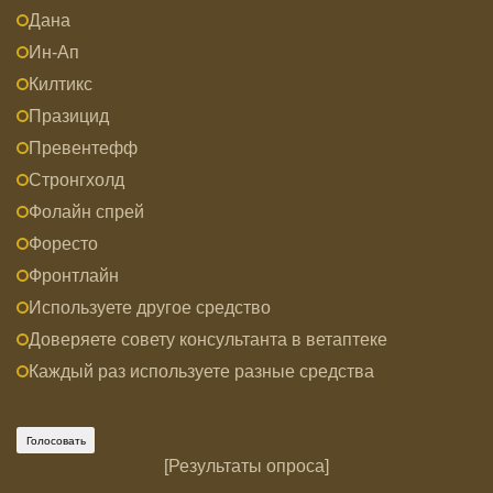
Дана
Ин-Ап
Килтикс
Празицид
Превентефф
Стронгхолд
Фолайн спрей
Форесто
Фронтлайн
Используете другое средство
Доверяете совету консультанта в ветаптеке
Каждый раз используете разные средства
[
Результаты опроса
]