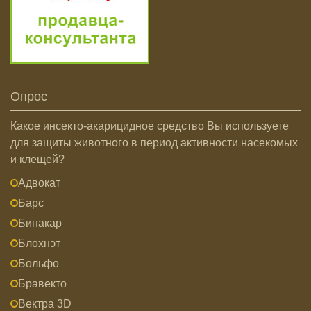
Опрос
Какое инсекто-акарицидное средство Вы используете
для защиты животного в период активности насекомых
и клещей?
Адвокат
Барс
Бинакар
Блохнэт
Больфо
Бравекто
Вектра 3D