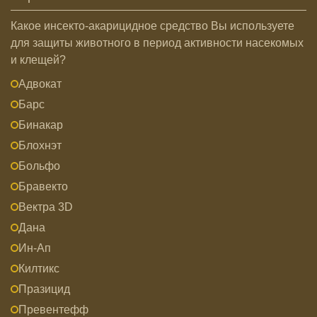
Какое инсекто-акарицидное средство Вы используете
для защиты животного в период активности насекомых
и клещей?
Адвокат
Барс
Бинакар
Блохнэт
Больфо
Бравекто
Вектра 3D
Дана
Ин-Ап
Килтикс
Празицид
Превентефф