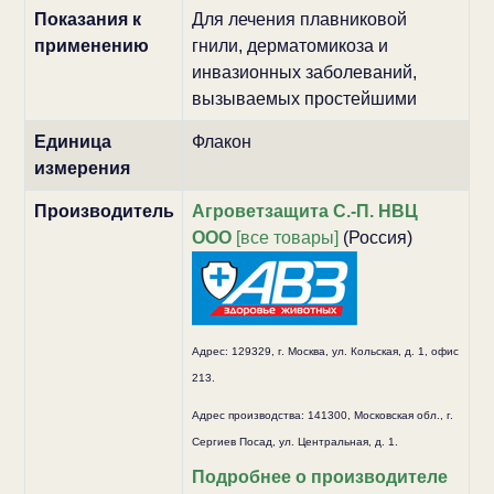
Показания к
Для лечения плавниковой
применению
гнили, дерматомикоза и
инвазионных заболеваний,
вызываемых простейшими
Единица
Флакон
измерения
Производитель
Агроветзащита С.-П. НВЦ
ООО
[все товары]
(Россия)
Адрес: 129329, г. Мocквa, ул. Кoльcкaя, д. 1, oфиc
213.
Адрес производства: 141300, Московская обл., г.
Сергиев Посад, ул. Центральная, д. 1.
Подробнее о производителе