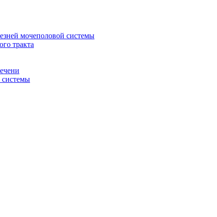
лезней мочеполовой системы
ого тракта
печени
й системы