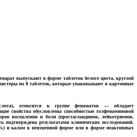
парат выпускают в форме таблеток белого цвета, круглой
листеры по 8 таблеток, которые упаковывают в картонные
ислота), относится к группе фенаматов — обладает
щие свойства обусловлены способностью толфенаминовой
ров воспаления и боли (простагландинов, лейкотриенов,
ь подтверждена результатами клинических исследований.
5%) и калом в неизменной форме или в форме неактивных