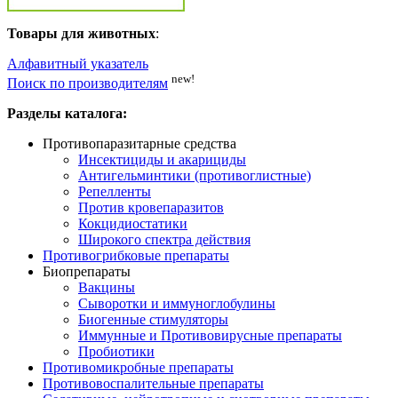
Товары для животных
:
Алфавитный указатель
new!
Поиск по производителям
Разделы каталога:
Противопаразитарные средства
Инсектициды и акарициды
Антигельминтики (противоглистные)
Репелленты
Против кровепаразитов
Кокцидиостатики
Широкого спектра действия
Противогрибковые препараты
Биопрепараты
Вакцины
Сыворотки и иммуноглобулины
Биогенные стимуляторы
Иммунные и Противовирусные препараты
Пробиотики
Противомикробные препараты
Противовоспалительные препараты