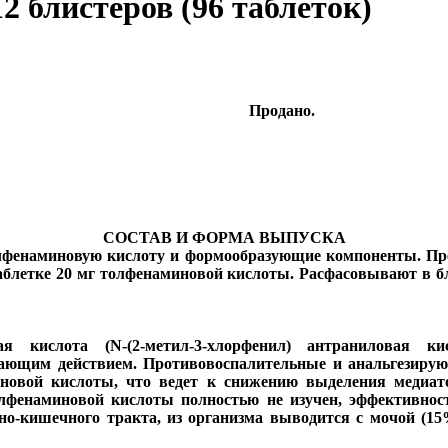
12 блистеров (96 таблеток)
Продано.
СОСТАВ И ФОРМА ВЫПУСКА
лфенаминовую кислоту и формообразующие компоненты. Пре
таблетке 20 мг толфенаминовой кислоты. Расфасовывают в б
 кислота (N-(2-метил-3-хлорфенил) антраниловая к
ющим действием. Противовоспалительные и анальгезирую
новой кислоты, что ведет к снижению выделения медиато
фенаминовой кислоты полностью не изучен, эффективност
но-кишечного тракта, из организма выводится с мочой (1