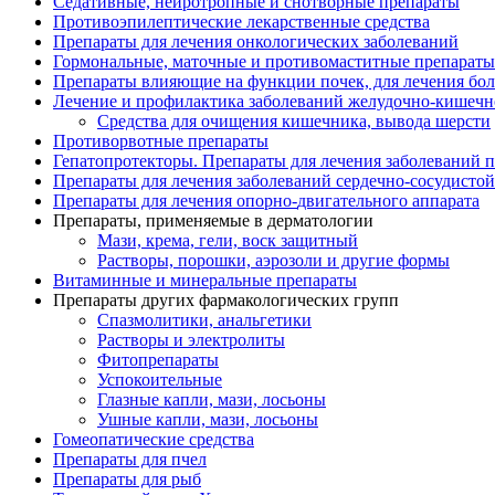
Седативные, нейротропные и снотворные препараты
Противоэпилептические лекарственные средства
Препараты для лечения онкологических заболеваний
Гормональные, маточные и противомаститные препараты
Препараты влияющие на функции почек, для лечения бо
Лечение и профилактика заболеваний желудочно-
кишечн
Средства для очищения кишечника, вывода шерсти
Противорвотные препараты
Гепатопротекторы. Препараты для лечения заболеваний 
Препараты для лечения заболеваний сердечно-
сосудисто
Препараты для лечения опорно-
двигательного аппарата
Препараты, применяемые в дерматологии
Мази, крема, гели, воск защитный
Растворы, порошки, аэрозоли и другие формы
Витаминные и минеральные препараты
Препараты других фармакологических групп
Спазмолитики, анальгетики
Растворы и электролиты
Фитопрепараты
Успокоительные
Глазные капли, мази, лосьоны
Ушные капли, мази, лосьоны
Гомеопатические средства
Препараты для пчел
Препараты для рыб