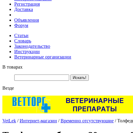
Регистрация
Доставка
Объявления
Форум
Статьи
Словарь
Законодательство
Инструкции
Ветеринарные организации
В товарах
Везде
VetLek
/
Интернет-магазин
/
Временно отсутствующие
/ Толфеди