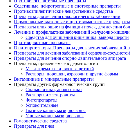
Противовоспалительные препараты
Седативные, нейротропные и снотворные препараты
Противоэпилептические лекарственные средства
Препараты для лечения онкологических заболеваний
Гормональные, маточные и противомаститные препараты
Препараты влияющие на функции почек, для лечения бо
Лечение и профилактика заболеваний желудочно-
кишечн
Средства для очищения кишечника, вывода шерсти
Противорвотные препараты
Гепатопротекторы. Препараты для лечения заболеваний 
Препараты для лечения заболеваний сердечно-
сосудисто
Препараты для лечения опорно-
двигательного аппарата
Препараты, применяемые в дерматологии
Мази, крема, гели, воск защитный
Растворы, порошки, аэрозоли и другие формы
Витаминные и минеральные препараты
Препараты других фармакологических групп
Спазмолитики, анальгетики
Растворы и электролиты
Фитопрепараты
Успокоительные
Глазные капли, мази, лосьоны
Ушные капли, мази, лосьоны
Гомеопатические средства
Препараты для пчел