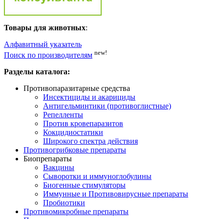
Товары для животных
:
Алфавитный указатель
new!
Поиск по производителям
Разделы каталога:
Противопаразитарные средства
Инсектициды и акарициды
Антигельминтики (противоглистные)
Репелленты
Против кровепаразитов
Кокцидиостатики
Широкого спектра действия
Противогрибковые препараты
Биопрепараты
Вакцины
Сыворотки и иммуноглобулины
Биогенные стимуляторы
Иммунные и Противовирусные препараты
Пробиотики
Противомикробные препараты