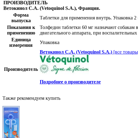
ПРОИЗВОДИТЕЛЬ
Ветокинол С.А. (Vetoquinol S.A.), Франция.
Форма
Таблетки для применения внутрь. Упаковка 2 б
выпуска
Показания к
Толфедин таблетки 60 мг назначают собакам в
применению
двигательного аппарата, при воспалительных
Единица
Упаковка
измерения
Ветокинол С.А. (Vetoquinol S.A.)
[все товары
Производитель
Подробнее о производителе
Также рекомендуем купить