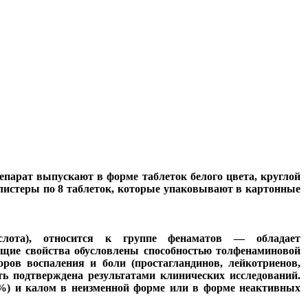
парат выпускают в форме таблеток белого цвета, круглой
листеры по 8 таблеток, которые упаковывают в картонные
ислота), относится к группе фенаматов — обладает
щие свойства обусловлены способностью толфенаминовой
ров воспаления и боли (простагландинов, лейкотриенов,
ь подтверждена результатами клинических исследований.
5%) и калом в неизменной форме или в форме неактивных