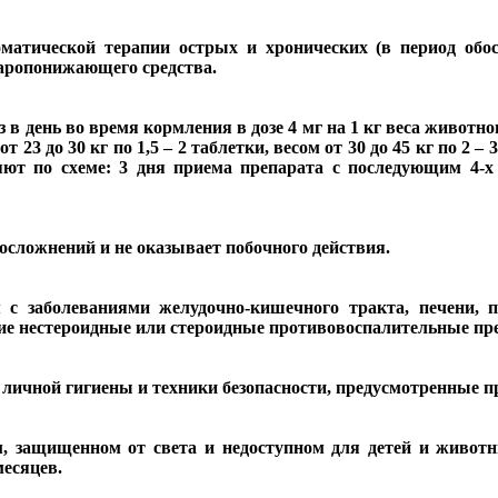
матической терапии острых и хронических (в период обост
жаропонижающего средства.
 день во время кормления в дозе 4 мг на 1 кг веса животно
 от 23 до
30 кг
по 1,5 – 2 таблетки, весом от 30 до
45 кг
по 2 – 
яют по схеме: 3 дня приема препарата с последующим 4-
осложнений и не оказывает побочного действия.
 с заболеваниями желудочно-кишечного тракта, печени, 
е нестероидные или стероидные противовоспалительные пр
 личной гигиены и техники безопасности, предусмотренные 
ом, защищенном от света и недоступном для детей и живот
месяцев.