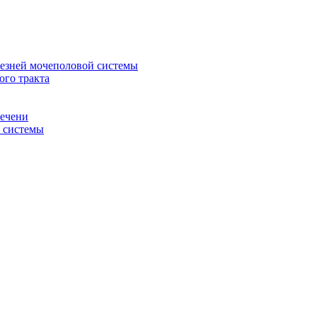
лезней мочеполовой системы
ого тракта
печени
й системы