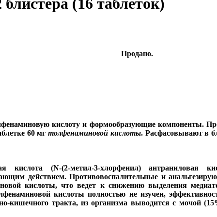
2 блистера (16 таблеток)
Продано.
лфенаминовую кислоту и формообразующие компоненты. Пре
аблетке 60 мг
толфенаминовой кислоты
. Расфасовывают в б
 кислота (N-(2-метил-3-хлорфенил) антраниловая к
ющим действием. Противовоспалительные и анальгезирую
новой кислоты, что ведет к снижению выделения медиато
фенаминовой кислоты полностью не изучен, эффективност
но-кишечного тракта, из организма выводится с мочой (1