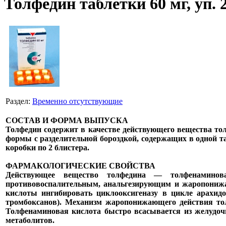
Толфедин таблетки 60 мг, уп. 
Раздел:
Временно отсутствующие
СОСТАВ И ФОРМА ВЫПУСКА
Толфедин содержит в качестве действующего вещества то
формы с разделительной бороздкой, содержащих в одной т
коробки по 2 блистера.
ФАРМАКОЛОГИЧЕСКИЕ СВОЙСТВА
Действующее вещество толфедина — толфенаминовая
противовоспалительным, анальгезирующим и жаропонижа
кислоты ингибировать циклооксигеназу в цикле арахидо
тромбоксанов). Механизм жаропонижающего действия тол
Толфенаминовая кислота быстро всасывается из желудоч
метаболитов.