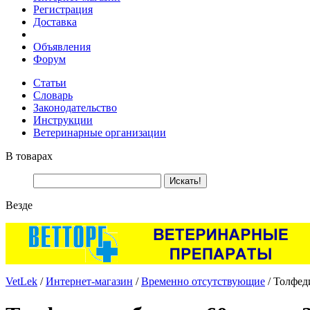
Регистрация
Доставка
Объявления
Форум
Статьи
Словарь
Законодательство
Инструкции
Ветеринарные организации
В товарах
Везде
VetLek
/
Интернет-магазин
/
Временно отсутствующие
/ Толфеди