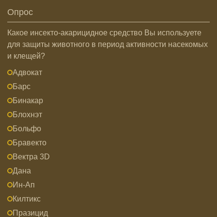
Опрос
Какое инсекто-акарицидное средство Вы используете
для защиты животного в период активности насекомых
и клещей?
Адвокат
Барс
Бинакар
Блохнэт
Больфо
Бравекто
Вектра 3D
Дана
Ин-Ап
Килтикс
Празицид