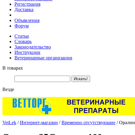
Регистрация
Доставка
Объявления
Форум
Статьи
Словарь
Законодательство
Инструкции
Ветеринарные организации
В товарах
Везде
VetLek
/
Интернет-магазин
/
Временно отсутствующие
/ Оралин