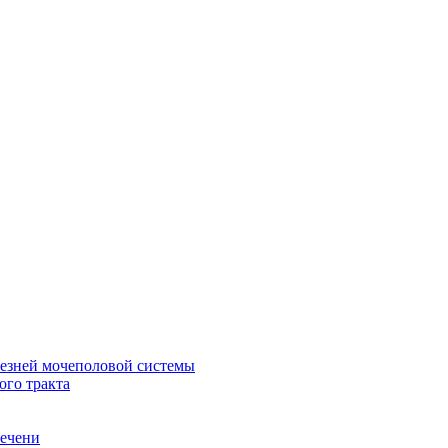
лезней мочеполовой системы
ого тракта
печени