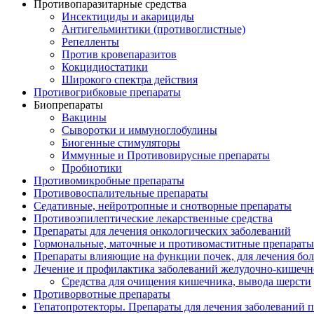
Противопаразитарные средства
Инсектициды и акарициды
Антигельминтики (противоглистные)
Репелленты
Против кровепаразитов
Кокцидиостатики
Широкого спектра действия
Противогрибковые препараты
Биопрепараты
Вакцины
Сыворотки и иммуноглобулины
Биогенные стимуляторы
Иммунные и Противовирусные препараты
Пробиотики
Противомикробные препараты
Противовоспалительные препараты
Седативные, нейротропные и снотворные препараты
Противоэпилептические лекарственные средства
Препараты для лечения онкологических заболеваний
Гормональные, маточные и противомаститные препараты
Препараты влияющие на функции почек, для лечения бо
Лечение и профилактика заболеваний желудочно-
кишечн
Средства для очищения кишечника, вывода шерсти
Противорвотные препараты
Гепатопротекторы. Препараты для лечения заболеваний 