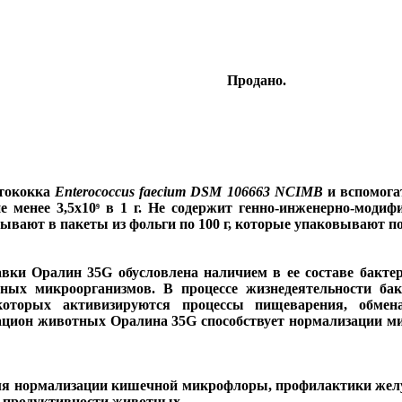
Продано.
птококка
Enterococcus faecium
DSM 106663 NCIMB
и вспомога
 менее 3,5х10
в
1 г
. Не содержит генно-инженерно-моди
9
вывают в пакеты из фольги по
100 г
, которые упаковывают по
авки Оралин 35G обусловлена наличием в ее составе бакт
нных микроорганизмов. В процессе жизнедеятельности ба
 которых активизируются процессы пищеварения, обме
ацион животных Оралина 35G способствует нормализации 
ля нормализации кишечной микрофлоры, профилактики жел
 продуктивности животных.