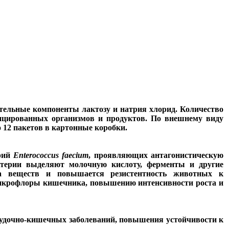
тельные компоненты лактозу и натрия хлорид. Количество
фицированных организмов и продуктов. По внешнему виду
 12 пакетов в картонные коробки.
ерий
Enterococcus faecium
, проявляющих антагонистическую
ктерии выделяют молочную кислоту, ферменты и другие
на веществ и повышается резистентность животных к
микрофлоры кишечника, повышению интенсивности роста и
удочно-кишечных заболеваний, повышения устойчивости к