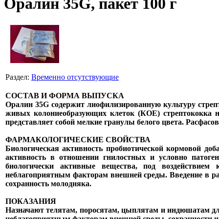
Оралин 35G, пакет 100 г
Раздел:
Временно отсутствующие
СОСТАВ И ФОРМА ВЫПУСКА
Оралин 35G содержит лиофилизированную культуру стре
живых колониеобразующих клеток (КОЕ) стрептококка не
представляет собой мелкие гранулы белого цвета. Расфасо
ФАРМАКОЛОГИЧЕСКИЕ СВОЙСТВА
Биологическая активность пробиотической кормовой доб
активность в отношении гнилостных и условно патоге
биологически активные вещества, под воздействием
неблагоприятным факторам внешней среды. Введение в р
сохранность молодняка.
ПОКАЗАНИЯ
Назначают телятам, поросятам, цыплятам и индюшатам д
неблагоприятным факторам внешней среды, сохранности и