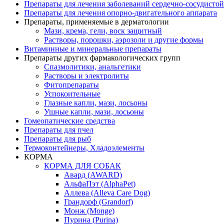
Препараты для лечения заболеваний сердечно-
сосудисто
Препараты для лечения опорно-
двигательного аппарата
Препараты, применяемые в дерматологии
Мази, крема, гели, воск защитный
Растворы, порошки, аэрозоли и другие формы
Витаминные и минеральные препараты
Препараты других фармакологических групп
Спазмолитики, анальгетики
Растворы и электролиты
Фитопрепараты
Успокоительные
Глазные капли, мази, лосьоны
Ушные капли, мази, лосьоны
Гомеопатические средства
Препараты для пчел
Препараты для рыб
Термоконтейнеры, Хладоэлементы
КОРМА
КОРМА ДЛЯ СОБАК
Авард (AWARD)
АльфаПэт (AlphaPet)
Аллева (Alleva Care Dog)
Грандорф (Grandorf)
Монж (Monge)
Пурина (Purina)