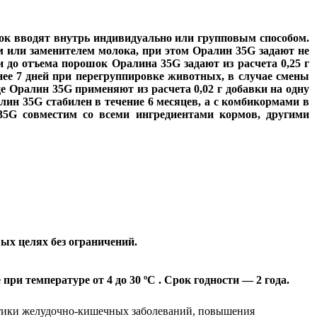
к вводят внутрь индивидуально или групповым способом.
 или заменителем молока, при этом Оралин 35G задают не
 до отъема порошок Оралина 35G задают из расчета 0,25 г
ее 7 дней при перегруппировке животных, в случае смены
це Оралин 35G применяют из расчета 0,02 г добавки на одну
алин 35G стабилен в течение 6 месяцев, а с комбикормами в
35G совместим со всеми ингредиентами кормов, другими
ых целях без ограничений.
и температуре от 4 до 30 ºС . Срок годности — 2 года.
тики желудочно-кишечных заболеваний, повышения