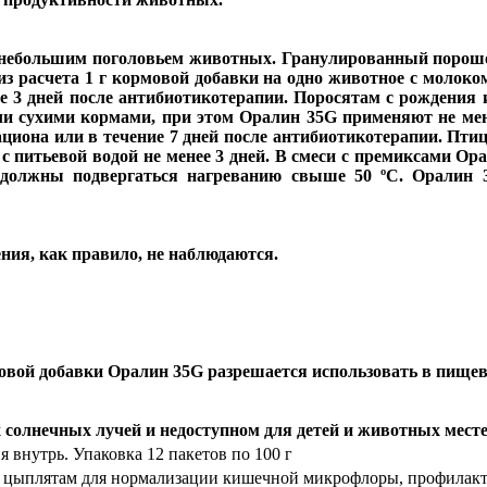
с небольшим поголовьем животных. Гранулированный порошо
из расчета
1 г
кормовой добавки на одно животное с молоком
е 3 дней после антибиотикотерапии. Поросятам с рождения и
ли сухими кормами, при этом Оралин 35G применяют не мен
ациона или в течение 7 дней после антибиотикотерапии. Пти
с питьевой водой не менее 3 дней. В смеси с премиксами Ор
 должны подвергаться нагреванию свыше 50 ºС. Оралин 
ния, как правило, не наблюдаются.
вой добавки Оралин 35G разрешается использовать в пищев
олнечных лучей и недоступном для детей и животных месте пр
 внутрь. Упаковка 12 пакетов по 100 г
 и цыплятам для нормализации кишечной микрофлоры, профилак