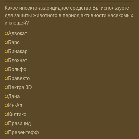
Какое инсекто-акарицидное средство Вы используете
для защиты животного в период активности насекомых
и клещей?
Адвокат
Барс
Бинакар
Блохнэт
Больфо
Бравекто
Вектра 3D
Дана
Ин-Ап
Килтикс
Празицид
Превентефф