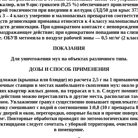
люр, или 9-цис-трикозен (0,25 %) обеспечивает привлечение 
ой токсичности при введении в желудок (ЛД/50 для крыс 373
 к 3 – 4 классу умеренно и малоопасных препаратов соответств
едств дезинсекции приманка относится к 4 классу малоопас
едств дезинсекции. При однократном контакте с неповрежде
раздражающее действие; при однократном попадании на сли
. ОБУВ метомила в воздухе рабочей зоны — 0,5 мг/м
(2 клас
3
ПОКАЗАНИЯ
Для уничтожения мух на объектах различного типа.
ДОЗЫ И СПОСОБ ПРИМЕНЕНИЯ
ложки (крышка или блюдце) из расчета 2,5 г на 1 приманоч
очные станции в местах наибольшего скопления мух: около ра
х квартир жилых домов, на террасах и т. п. Следует помнит
 действия можно переставлять в другие места, располагая та
енном. Увлажнение гранул существенно повышает привлекат
ку смешивают с водой в соотношении 1:0,8 (10 г препарата
у дверей и окон, перегородки, опорные балки и прочие поверх
 м
. Повторные обработки проводят по энтомологическим пок
2
ктицидами следует сочетать с уборкой территории, очисткой
в помещение.