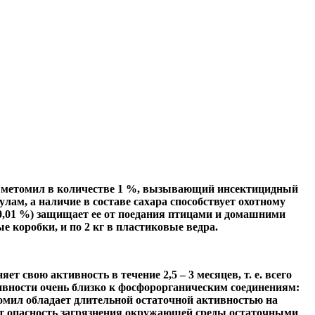
ит метомил в количестве 1 %, вызывающий инсектицидный
лам, а наличие в составе сахара способствует охотному
0,01 %) защищает ее от поедания птицами и домашними
 коробки, и по 2 кг в пластиковые ведра.
 свою активность в течение 2,5 – 3 месяцев, т. е. всего
тивности очень близко к фосфорорганическим соединениям:
томил обладает длительной остаточной активностью на
яет опасность загрязнения окружающей среды остаточными