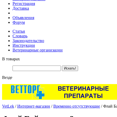
Регистрация
Доставка
Объявления
Форум
Статьи
Словарь
Законодательство
Инструкции
Ветеринарные организации
В товарах
Везде
VetLek
/
Интернет-магазин
/
Временно отсутствующие
/ Флай Ба