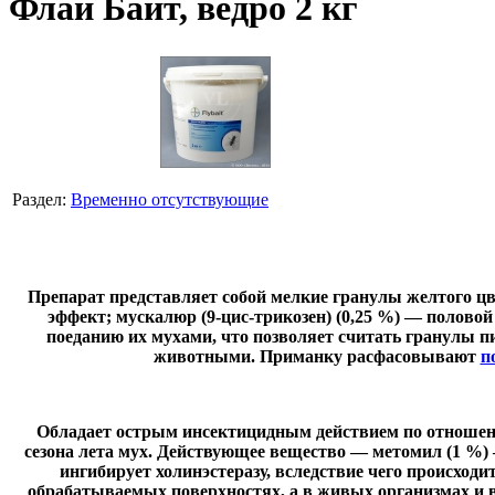
Флай Байт, ведро 2 кг
Раздел:
Временно отсутствующие
Препарат представляет собой мелкие гранулы желтого ц
эффект; мускалюр (9-цис-трикозен) (0,25 %) — половой
поеданию их мухами, что позволяет считать гранулы 
животными. Приманку расфасовывают
п
Обладает острым инсектицидным действием по отношению к
сезона лета мух. Действующее вещество — метомил (1 %) 
ингибирует холинэстеразу, вследствие чего происход
обрабатываемых поверхностях, а в живых организмах и в