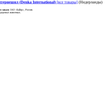
тернешнл (Denka International)
[все товары]
(Нидерланды)
о заказу
ЗАО «Байер», Россия.
здоровья животных.