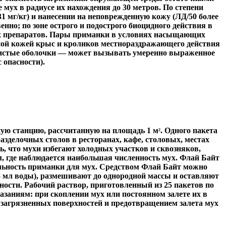
мух в радиусе их нахождения до 30 метров. По степени
1 мг/кг) и нанесении на неповрежденную кожу (ЛД/50 более
енно; по зоне острого и подострого биоцидного действия в
ных препаратов. Пары приманки в условиях насыщающих
нной кожей крыс и кроликов местнораздражающего действия
зистые оболочки — может вызывать умеренно выраженное
с опасности).
ную станцию, рассчитанную на площадь 1 м
. Одного пакета
2
зделочных столов в ресторанах, кафе, столовых, местах
ь, что мухи избегают холодных участков и сквозняков,
м, где наблюдается наибольшая численность мух. Флай Байт
ельность приманки для мух. Средством Флай Байт можно
 8 мл воды), размешивают до однородной массы и оставляют
ности. Рабочий раствор, приготовленный из 25 пакетов по
азаниям: при скоплении мух или постоянном залете их в
 загрязненных поверхностей и предотвращением залета мух