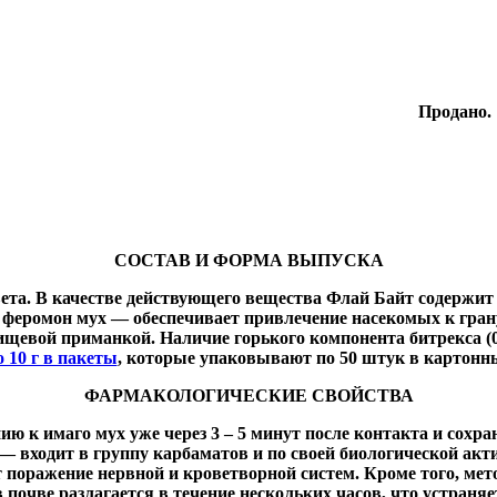
Продано.
СОСТАВ И ФОРМА ВЫПУСКА
вета. В качестве действующего вещества Флай Байт содерж
 феромон мух — обеспечивает привлечение насекомых к грану
пищевой приманкой. Наличие горького компонента битрекса (
о 10 г в пакеты
, которые упаковывают по 50 штук в картонные
ФАРМАКОЛОГИЧЕСКИЕ СВОЙСТВА
 имаго мух уже через 3 – 5 минут после контакта и сохраняет
— входит в группу карбаматов и по своей биологической ак
ит поражение нервной и кроветворной систем. Кроме того, ме
 почве разлагается в течение нескольких часов, что устран