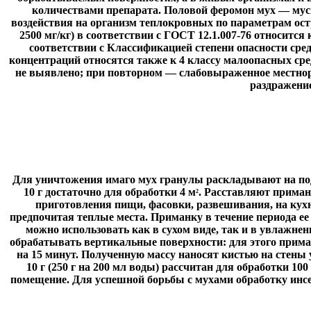
количествами препарата. Половой феромон мух — муска
воздействия на организм теплокровных по параметрам остр
2500 мг/кг) в соответствии с ГОСТ 12.1.007-76 относится
соответствии с Классификацией степени опасности ср
концентраций относятся также к 4 классу малоопасных ср
не выявлено; при повторном — слабовыраженное местно
раздражение
Для уничтожения имаго мух гранулы раскладывают на под
10 г достаточно для обработки 4 м
. Расставляют приман
2
приготовления пищи, фасовки, развешивания, на кухня
предпочитая теплые места. Приманку в течение периода ее
можно использовать как в сухом виде, так и в увлажн
обрабатывать вертикальные поверхности: для этого приман
на 15 минут. Полученную массу наносят кистью на стены 
10 г (250 г на 200 мл воды) рассчитан для обработки 100
помещение. Для успешной борьбы с мухами обработку инсе