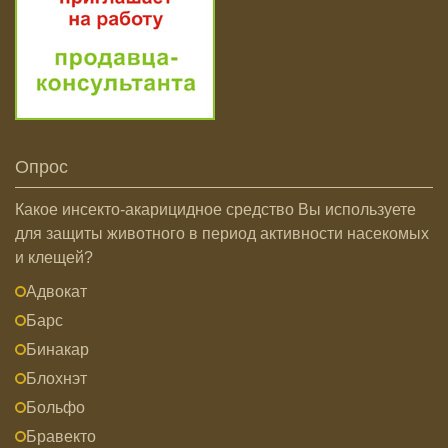
Опрос
Какое инсекто-акарицидное средство Вы используете
для защиты животного в период активности насекомых
и клещей?
Адвокат
Барс
Бинакар
Блохнэт
Больфо
Бравекто