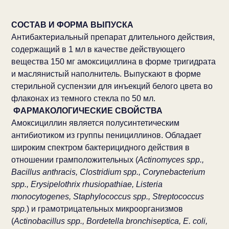
СОСТАВ И ФОРМА ВЫПУСКА
Антибактериальный препарат длительного действия,
содержащий в 1 мл в качестве действующего
вещества 150 мг амоксициллина в форме тригидрата
и маслянистый наполнитель. Выпускают в форме
стерильной суспензии для инъекций белого цвета во
флаконах из темного стекла по 50 мл.
ФАРМАКОЛОГИЧЕСКИЕ СВОЙСТВА
Амоксициллин является полусинтетическим
антибиотиком из группы пенициллинов. Обладает
широким спектром бактерицидного действия в
отношении грамположительных (
Actinomyces spp.,
Bacillus anthracis, Clostridium spp., Corynebacterium
spp., Erysipelothrix rhusiopathiae, Listeria
monocytogenes, Staphylococcus spp., Streptococcus
spp.
) и грамотрицательных микроорганизмов
(
Actinobacillus spp., Bordetella bronchiseptica, E. coli,