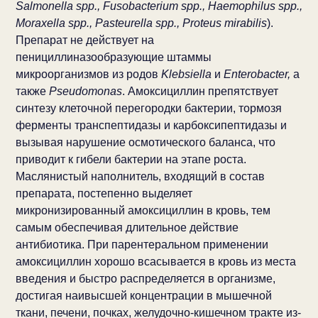
Salmonella spp., Fusobacterium spp., Haemophilus spp.,
Moraxella spp., Pasteurella spp., Proteus mirabilis
).
Препарат не действует на
пенициллиназообразующие штаммы
микроорганизмов из родов
Klebsiella
и
Enterobacter,
а
также
Pseudomonas
. Амоксициллин препятствует
синтезу клеточной перегородки бактерии, тормозя
ферменты транспептидазы и карбоксипептидазы и
вызывая нарушение осмотического баланса, что
приводит к гибели бактерии на этапе роста.
Маслянистый наполнитель, входящий в состав
препарата, постепенно выделяет
микронизированный амоксициллин в кровь, тем
самым обеспечивая длительное действие
антибиотика. При парентеральном применении
амоксициллин хорошо всасывается в кровь из места
введения и быстро распределяется в организме,
достигая наивысшей концентрации в мышечной
ткани, печени, почках, желудочно-кишечном тракте из-