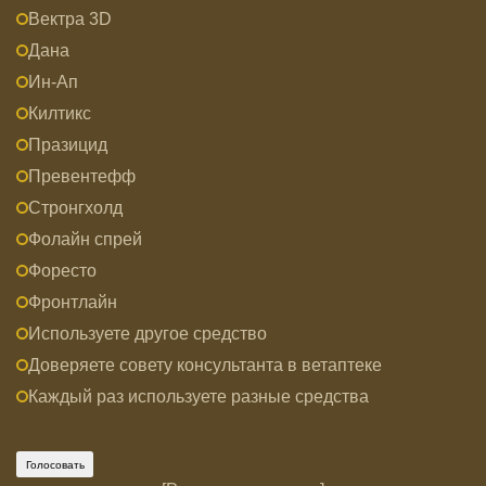
Вектра 3D
Дана
Ин-Ап
Килтикс
Празицид
Превентефф
Стронгхолд
Фолайн спрей
Форесто
Фронтлайн
Используете другое средство
Доверяете совету консультанта в ветаптеке
Каждый раз используете разные средства