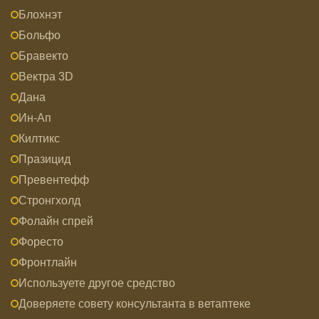
Блохнэт
Больфо
Бравекто
Вектра 3D
Дана
Ин-Ап
Килтикс
Празицид
Превентефф
Стронгхолд
Фолайн спрей
Форесто
Фронтлайн
Используете другое средство
Доверяете совету консультанта в ветаптеке