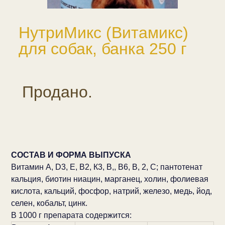
НутриМикс (Витамикс)
для собак, банка 250 г
Продано.
СОСТАВ И ФОРМА ВЫПУСКА
Витамин A, D3, E, В2, К3, В,, В6, В, 2, С; пантотенат
кальция, биотин ниацин, марганец, холин, фолиевая
кислота, кальций, фосфор, натрий, железо, медь, йод,
селен, кобальт, цинк.
В 1000 г препарата содержится: