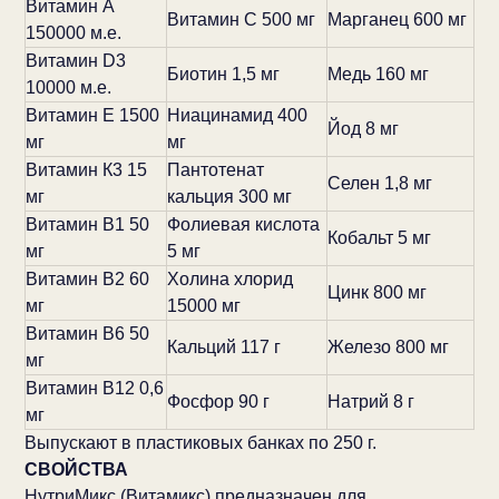
Витамин A
Витамин С 500 мг
Марганец 600 мг
150000 м.е.
Витамин D3
Биотин 1,5 мг
Медь 160 мг
10000 м.е.
Витамин E 1500
Ниацинамид 400
Йод 8 мг
мг
мг
Витамин К3 15
Пантотенат
Селен 1,8 мг
мг
кальция 300 мг
Витамин B1 50
Фолиевая кислота
Кобальт 5 мг
мг
5 мг
Витамин B2 60
Холина хлорид
Цинк 800 мг
мг
15000 мг
Витамин B6 50
Кальций 117 г
Железо 800 мг
мг
Витамин В12 0,6
Фосфор 90 г
Натрий 8 г
мг
Выпускают в пластиковых банках по 250 г.
СВОЙСТВА
НутриМикс (Витамикс) предназначен для