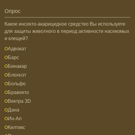
Опрос
Какое инсекто-акарицидное средство Вы используете
для защиты животного в период активности насекомых
и клещей?
Адвокат
Барс
Бинакар
Блохнэт
Больфо
Бравекто
Вектра 3D
Дана
Ин-Ап
Килтикс