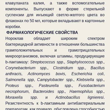
клавуланата калия, а также вспомогательные
компоненты. Выпускают в форме стерильной
суспензии для инъекций светло-желтого цвета во
флаконах по 50 мл, которые вкладывают в картонные
коробки.
ФАРМАКОЛОГИЧЕСКИЕ СВОЙСТВА
Нороклав обладает широким спектром
бактерицидной активности в отношении большинства
грамположительных и грамотрицательных
микроорганизмов, включая штаммы, продуцирующие
b-лактамазу:
Streptococcus spp
.,
Staphylococcus spp
.,
Corynebacterium spp
.,
Clostridium spp
.,
Bacillus
anthracis
,
Actinomyces bovis
,
Esсherichia coli
,
Salmonella spp
,
Campylobacter spp
.,
Klebsiella spp
.,
Proteus spp
.,
Pasteurella spp
.,
Fusobacterium
necrophorum
,
Bacteroides spp
.,
Haemophilus spp
.,
Moraxella spp
. и
Actinobacillus lignieresi
.
Резистентность к b-лактамным антибактериальным
препаратам, как правило, обусловлена способностью