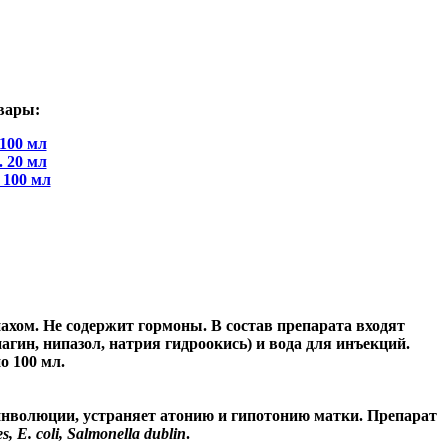
вары:
 100 мл
. 20 мл
 100 мл
ахом. Не содержит гормоны. В состав препарата входят
гин, нипазол, натрия гидроокись) и вода для инъекций.
о 100 мл.
инволюции, устраняет атонию и гипотонию матки. Препарат
es, E. coli, Salmonella dublin
.