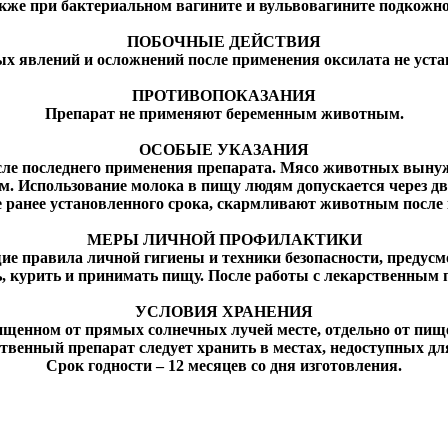
же при бактериальном вагините и вульвовагините подкожно в 
ПОБОЧНЫЕ ДЕЙСТВИЯ
х явлений и осложнений после применения оксилата не уста
ПРОТИВОПОКАЗАНИЯ
Препарат не применяют беременным животным.
ОСОБЫЕ УКАЗАНИЯ
осле последнего применения препарата. Мясо животных вынуж
. Использование молока в пищу людям допускается через дво
 ранее установленного срока, скармливают животным после
МЕРЫ ЛИЧНОЙ ПРОФИЛАКТИКИ
е правила личной гигиены и техники безопасности, предус
ь, курить и принимать пищу. После работы с лекарственным
УСЛОВИЯ ХРАНЕНИЯ
ищенном от прямых солнечных лучей месте, отдельно от пищев
твенный препарат следует хранить в местах, недоступных для
Срок годности – 12 месяцев со дня изготовления.