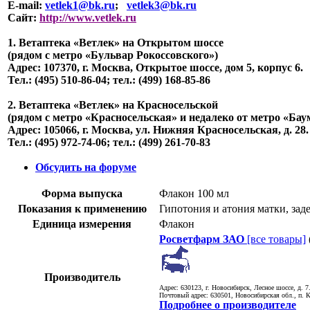
E-mail:
vetlek1@bk.ru
;
vetlek3@bk.ru
Сайт:
http://www.vetlek.ru
1. Ветаптека «Ветлек» на Открытом шоссе
(рядом с метро «Бульвар Рокоссовского»)
Адрес: 107370, г. Москва, Открытое шоссе, дом 5, корпус 6.
Тел.: (495) 510-86-04; тел.: (499) 168-85-86
2. Ветаптека «Ветлек» на Красносельской
(рядом с метро «Красносельская» и недалеко от метро «Бау
Адрес: 105066, г. Москва, ул. Нижняя Красносельская, д. 28.
Тел.: (495) 972-74-06; тел.: (499) 261-70-83
Обсудить на форуме
Форма выпуска
Флакон 100 мл
Показания к применению
Гипотония и атония матки, зад
Единица измерения
Флакон
Росветфарм ЗАО
[все товары]
Производитель
Адрес: 630123, г. Новосибирск, Лесное шоссе, д. 7
Почтовый адрес: 630501, Новосибирская обл., п. К
Подробнее о производителе