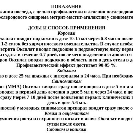
ПОКАЗАНИЯ
ании последа, с целью профилактики и лечения послеродово
ослеродового синдрома метрит-мастит-агалактии у свиномато
ДОЗЫ И СПОСОБ ПРИМЕНЕНИЯ
Коровам
силат вводят подкожно в дозе 10-15 мл через 6-8 часов после 
 1-2 суток без хирургического вмешательства. В случае необх
трита Оксилат вводят подкожно в подхвостовую ямку первый ра
ссудата в течение 6-7 дней, после чего выделения становятся
 Оксилат вводят подкожно в область шеи в день отела в дозе 1
Профилактический эффект достигает 90-95 %.
Кобылам
 в дозе 25 мл дважды с интервалом в 24 часа. При необходимо
Свиноматкам
 (ММА) Оксилат вводят сразу после опороса в дозе 5 мл и че
дят в первый день лечения в дозе 5 мл и через 24 часа в д
 сразу (через 7-10 дней после появления первых клинических 
день в дозе 5-6 мл.
сти) у молодых свиноматок препарат вводят сразу после опоро
Козам и овцематкам
учшения роста и сохранности козлят и ягнят Оксилат вводят 
сутки после окота.
Собакам и кошкам