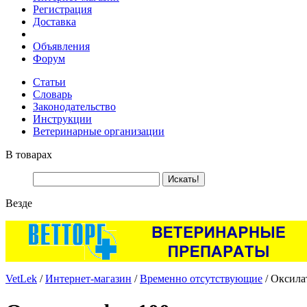
Регистрация
Доставка
Объявления
Форум
Статьи
Словарь
Законодательство
Инструкции
Ветеринарные организации
В товарах
Везде
VetLek
/
Интернет-магазин
/
Временно отсутствующие
/ Оксилат