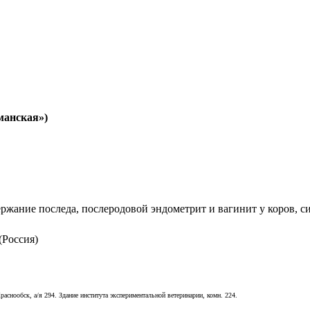
манская»)
ержание последа, послеродовой эндометрит и вагинит у коров, с
(Россия)
.
раснообск, а/я 294. Здание института экспериментальной ветеринарии, комн. 224.