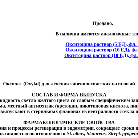
Продано.
В наличии имеются аналогичные то
Окситоцина раствор (5 ЕД), фл.
Окситоцина раствор (10 ЕД), фл
Окситоцина раствор (10 ЕД), фл.
Оксилат (Oxylat) для лечения гинекологических патологий
СОСТАВ И ФОРМА ВЫПУСКА
идкость светло-желтого цвета со слабым специфическим зап
а, местный антисептик (крезоцин, никотиновая кислота, нипа
выпускают в стерильных флаконах из нейтрального стекла п
ФАРМАКОЛОГИЧЕСКИЕ СВОЙСТВА
ия и процессы регенерации в эндометрии, сокращает сроки 
 активностью по отношению к
St. albus, St.aureus, Strept. pyogen