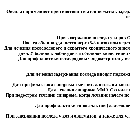
Оксилат применяют при гипотонии и атонии матки, задерж
п
При задержании последа у коров Ок
Послед обычно удаляется через 5-8 часов или через
Для лечения послеродового и скрытого хронического эндоме
дней. У больных наблюдается обильное выделение эк
Для профилактики послеродовых эндометритов у коров
Для лечения задержания последа вводят подкожно
Для профилактики синдрома «метрит-мастит-агалактия»
Для лечения синдрома ММА Оксилат вво
При подостром течении синдрома, когда лечение начато не
Для профилактики гипогалактии (маломолочно
При задержании последа у коз и овцематок, а также для ул