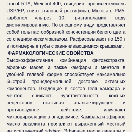
Lincol RTA, Weichol 400, глицерин, пропиленгликоль
USP/ЕP, спирт этиловый ректификат, Microcare PM5,
карбопол ультрез 10, триэтаноламин, воду
дистиллированную. По внешнему виду представляет
собой гель пастообразной консистенции белого цвета
со специфическим запахом. Расфасовывают по 150 г
в полимерные тубы с завинчивающимися крышками.
ФАРМАКОЛОГИЧЕСКИЕ СВОЙСТВА
Высокоэффективная комбинация фитоэкстракта,
эфирных масел, а также камфары и ментола в
удобной гелевой форме способствует максимально
быстрой трансдермальной доставке активных
компонентов. Входящие в состав геля камфара и
ментол снижают чувствительность кожных
рецепторов, оказывая анальгезирующее и
противозудное действие, улучшают
микроциркуляцию в эпидермисе. Камфара и эфирное
масло эвкалипта проявляют выраженный местный
антисептический эффект. Эфирные масла лаванды и