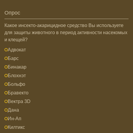
Опрос
Какое инсекто-акарицидное средство Вы используете
для защиты животного в период активности насекомых
и клещей?
Адвокат
Барс
Бинакар
Блохнэт
Больфо
Бравекто
Вектра 3D
Дана
Ин-Ап
Килтикс