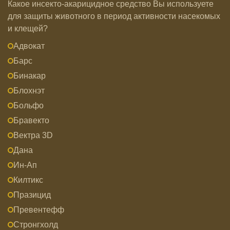
Какое инсекто-акарицидное средство Вы используете
для защиты животного в период активности насекомых
и клещей?
Адвокат
Барс
Бинакар
Блохнэт
Больфо
Бравекто
Вектра 3D
Дана
Ин-Ап
Килтикс
Празицид
Превентефф
Стронгхолд