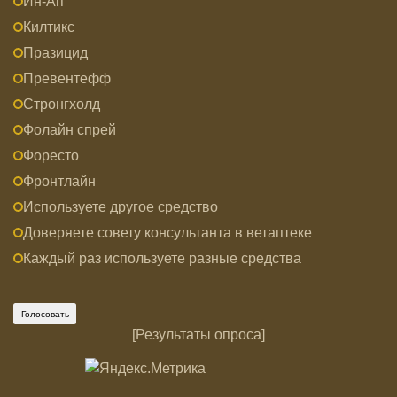
Ин-Ап
Килтикс
Празицид
Превентефф
Стронгхолд
Фолайн спрей
Форесто
Фронтлайн
Используете другое средство
Доверяете совету консультанта в ветаптеке
Каждый раз используете разные средства
[
Результаты опроса
]