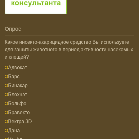
Опрос
Какое инсекто-акарицидное средство Вы используете
для защиты животного в период активности насекомых
и клещей?
Адвокат
Барс
Бинакар
Блохнэт
Больфо
Бравекто
Вектра 3D
Дана