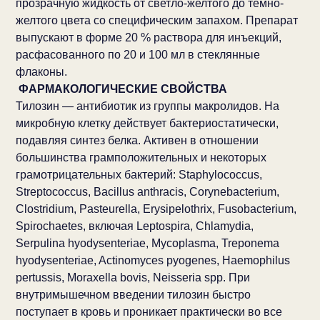
прозрачную жидкость от светло-желтого до темно-
желтого цвета со специфическим запахом. Препарат
выпускают в форме 20 % раствора для инъекций,
расфасованного по 20 и 100 мл в стеклянные
флаконы.
ФАРМАКОЛОГИЧЕСКИЕ СВОЙСТВА
Тилозин — антибиотик из группы макролидов. На
микробную клетку действует бактериостатически,
подавляя синтез белка. Активен в отношении
большинства грамположительных и некоторых
грамотрицательных бактерий: Staphylococcus,
Streptococcus, Bacillus anthracis, Corynebacterium,
Clostridium, Pasteurella, Erysipelothrix, Fusobacterium,
Spirochaetes, включая Leptospira, Chlamydia,
Serpulina hyodysenteriae, Mycoplasma, Treponema
hyodysenteriae, Actinomyces pyogenes, Haemophilus
pertussis, Moraxella bovis, Neisseria spp. При
внутримышечном введении тилозин быстро
поступает в кровь и проникает практически во все