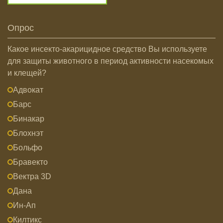
Опрос
Какое инсекто-акарицидное средство Вы используете
для защиты животного в период активности насекомых
и клещей?
Адвокат
Барс
Бинакар
Блохнэт
Больфо
Бравекто
Вектра 3D
Дана
Ин-Ап
Килтикс