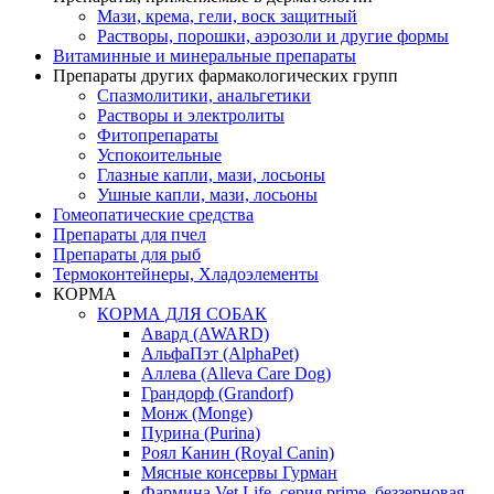
Мази, крема, гели, воск защитный
Растворы, порошки, аэрозоли и другие формы
Витаминные и минеральные препараты
Препараты других фармакологических групп
Спазмолитики, анальгетики
Растворы и электролиты
Фитопрепараты
Успокоительные
Глазные капли, мази, лосьоны
Ушные капли, мази, лосьоны
Гомеопатические средства
Препараты для пчел
Препараты для рыб
Термоконтейнеры, Хладоэлементы
КОРМА
КОРМА ДЛЯ СОБАК
Авард (AWARD)
АльфаПэт (AlphaPet)
Аллева (Alleva Care Dog)
Грандорф (Grandorf)
Монж (Monge)
Пурина (Purina)
Роял Канин (Royal Canin)
Мясные консервы Гурман
Фармина Vet Life, серия prime, беззерновая