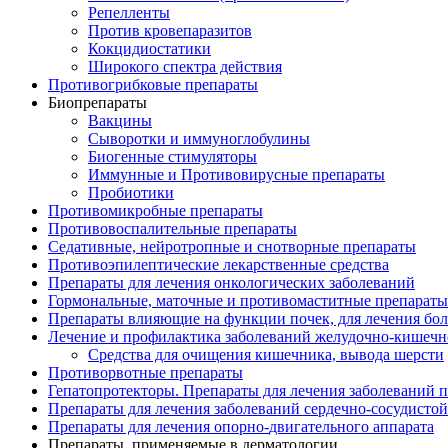
Репелленты
Против кровепаразитов
Кокцидиостатики
Широкого спектра действия
Противогрибковые препараты
Биопрепараты
Вакцины
Сыворотки и иммуноглобулины
Биогенные стимуляторы
Иммунные и Противовирусные препараты
Пробиотики
Противомикробные препараты
Противовоспалительные препараты
Седативные, нейротропные и снотворные препараты
Противоэпилептические лекарственные средства
Препараты для лечения онкологических заболеваний
Гормональные, маточные и противомаститные препараты
Препараты влияющие на функции почек, для лечения бо
Лечение и профилактика заболеваний желудочно-
кишечн
Средства для очищения кишечника, вывода шерсти
Противорвотные препараты
Гепатопротекторы. Препараты для лечения заболеваний 
Препараты для лечения заболеваний сердечно-
сосудисто
Препараты для лечения опорно-
двигательного аппарата
Препараты, применяемые в дерматологии