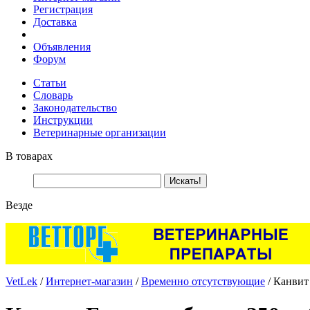
Регистрация
Доставка
Объявления
Форум
Статьи
Словарь
Законодательство
Инструкции
Ветеринарные организации
В товарах
Везде
VetLek
/
Интернет-магазин
/
Временно отсутствующие
/ Канвит 