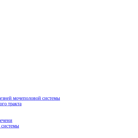
лезней мочеполовой системы
ого тракта
печени
й системы