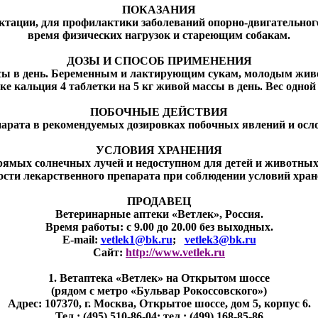
ПОКАЗАНИЯ
актации, для профилактики заболеваний опорно-двигательног
время физических нагрузок и стареющим собакам.
ДОЗЫ И СПОСОБ ПРИМЕНЕНИЯ
ссы в день. Беременным и лактирующим сукам, молодым живот
ке кальция 4 таблетки на 5 кг живой массы в день. Вес одной 
ПОБОЧНЫЕ ДЕЙСТВИЯ
арата в рекомендуемых дозировках побочных явлений и осл
УСЛОВИЯ ХРАНЕНИЯ
рямых солнечных лучей и недоступном для детей и животных
дности лекарственного препарата при соблюдении условий хран
ПРОДАВЕЦ
Ветеринарные аптеки «Ветлек», Россия
.
Время работы: с 9.00 до 20.00 без выходных.
E-mail:
vetlek1@bk.ru
;
vetlek3@bk.ru
Сайт:
http://www.vetlek.ru
1. Ветаптека «Ветлек» на Открытом шоссе
(рядом с метро «Бульвар Рокоссовского»)
Адрес: 107370, г. Москва, Открытое шоссе, дом 5, корпус 6.
Тел.: (495) 510-86-04; тел.: (499) 168-85-86