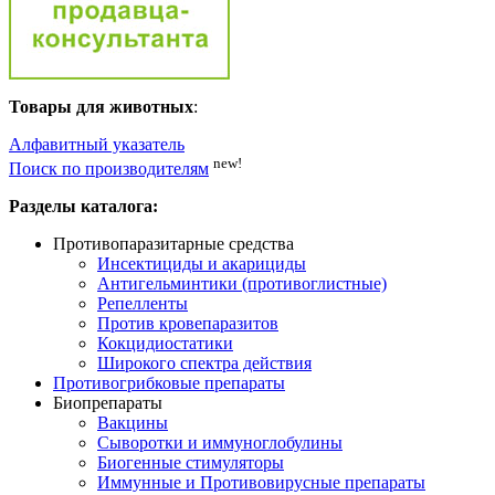
Товары для животных
:
Алфавитный указатель
new!
Поиск по производителям
Разделы каталога:
Противопаразитарные средства
Инсектициды и акарициды
Антигельминтики (противоглистные)
Репелленты
Против кровепаразитов
Кокцидиостатики
Широкого спектра действия
Противогрибковые препараты
Биопрепараты
Вакцины
Сыворотки и иммуноглобулины
Биогенные стимуляторы
Иммунные и Противовирусные препараты