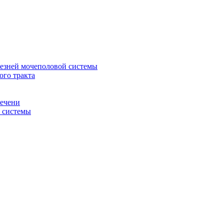
лезней мочеполовой системы
ого тракта
печени
й системы