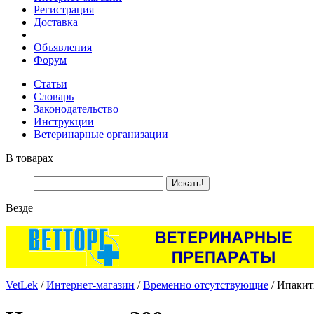
Регистрация
Доставка
Объявления
Форум
Статьи
Словарь
Законодательство
Инструкции
Ветеринарные организации
В товарах
Везде
VetLek
/
Интернет-магазин
/
Временно отсутствующие
/ Ипакит