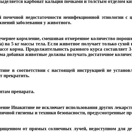
Выделяется карбонат кальция почками и толстым отделом к
 почечной недостаточности неинфекционной этиологии с ц
нений заболевания у животного.
 вечернее кормление, смешивая отмеренное количество порош
а) на 5 кг массы тела. Если животное получает только сухой 
ассе корма. Продолжительность разового курса составляет 3
иема добавки животные должны получать достаточное количес
ине в соответствии с настоящей инструкцией не установ
т прекратить.
нтам препарата.
ние Ипакитине не исключает использования других лекарст
личной гигиены и техники безопасности, предусмотренные п
ащищенном от прямых солнечных лучей, недоступном для де