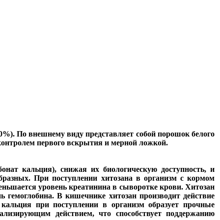
00%). По внешнему виду представляет собой порошок белого
контролем первого вскрытия и мерной ложкой.
онат кальция), снижая их биологическую доступность, и
бразных. При поступлении хитозана в организм с кормом
меньшается уровень креатинина в сыворотке крови. Хитозан
 гемоглобина. В кишечнике хитозан производит действие
 кальция при поступлении в организм образует прочные
ализирующим действием, что способствует поддержанию