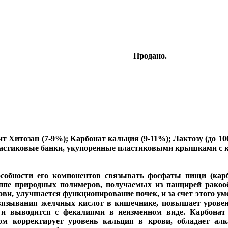
Продано.
ит Хитозан (7-9%); Карбонат кальция (9-11%); Лактозу (до 1
в пластиковые банки, укупоренные пластиковыми крышками с 
собности его компонентов связывать фосфаты пищи (карб
руппе природных полимеров, получаемых из панцирей ракоо
ви, улучшается функционирование почек, и за счет этого у
связывания желчных кислот в кишечнике, повышает уровень
 и выводится с фекалиями в неизменном виде. Карбонат
ом корректирует уровень кальция в крови, обладает алк