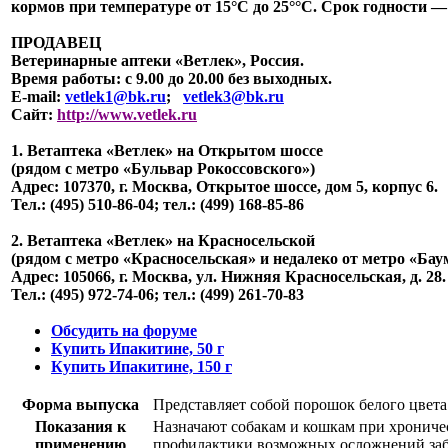
кормов при температуре от 15°С до 25°°С. Срок годности —
ПРОДАВЕЦ
Ветеринарные аптеки «Ветлек», Россия
.
Время работы: с 9.00 до 20.00 без выходных.
E-mail:
vetlek1@bk.ru
;
vetlek3@bk.ru
Сайт:
http://www.vetlek.ru
1. Ветаптека «Ветлек» на Открытом шоссе
(рядом с метро «Бульвар Рокоссовского»)
Адрес: 107370, г. Москва, Открытое шоссе, дом 5, корпус 6.
Тел.: (495) 510-86-04; тел.: (499) 168-85-86
2. Ветаптека «Ветлек» на Красносельской
(рядом с метро «Красносельская» и недалеко от метро «Бау
Адрес: 105066, г. Москва, ул. Нижняя Красносельская, д. 28.
Тел.: (495) 972-74-06; тел.: (499) 261-70-83
Обсудить на форуме
Купить Ипакитине, 50 г
Купить Ипакитине, 150 г
Форма выпуска
Представляет собой порошок белого цвет
Показания к
Назначают собакам и кошкам при хроничес
применению
профилактики возможных осложнений заб