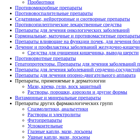
Пробиотики
Противомикробные препараты
Противовоспалительные препараты
Седативные, нейротропные и снотворные препараты
Противоэпилептические лекарственные средства
Препараты для лечения онкологических заболеваний
Гормональные, маточные и противомаститные препараты
Препараты влияющие на функции почек, для лечения бо
Лечение и профилактика заболеваний желудочно-
кишечн
Средства для очищения кишечника, вывода шерсти
Противорвотные препараты
Гепатопротекторы. Препараты для лечения заболеваний 
Препараты для лечения заболеваний сердечно-
сосудисто
Препараты для лечения опорно-
двигательного аппарата
Препараты, применяемые в дерматологии
Мази, крема, гели, воск защитный
Растворы, порошки, аэрозоли и другие формы
Витаминные и минеральные препараты
Препараты других фармакологических групп
Спазмолитики, анальгетики
Растворы и электролиты
Фитопрепараты
Успокоительные
Глазные капли, мази, лосьоны
Ушные капли, мази, лосьоны