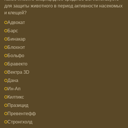
для защиты животного в период активности насекомых
и клещей?
Адвокат
Барс
Бинакар
Блохнэт
Больфо
Бравекто
Вектра 3D
Дана
Ин-Ап
Килтикс
Празицид
Превентефф
Стронгхолд