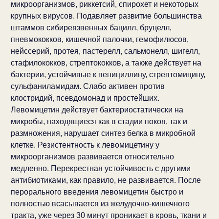
микроорганизмов, риккетсий, спирохет и некоторых
крупных вирусов. Подавляет развитие большинства
штаммов сибиреязвенных бацилл, бруцелл,
пневмококков, кишечной палочки, гемофилюсов,
нейссерий, протея, пастерелл, сальмонелл, шигелл,
стафилококков, стрептококков, а также действует на
бактерии, устойчивые к пенициллину, стрептомицину,
сульфаниламидам. Слабо активен против
клостридий, псевдомонад и простейших.
Левомицетин действует бактериостатически на
микробы, находящиеся как в стадии покоя, так и
размножения, нарушает синтез белка в микробной
клетке. Резистентность к левомицетину у
микроорганизмов развивается относительно
медленно. Перекрестная устойчивость с другими
антибиотиками, как правило, не развивается. После
перорального введения левомицетин быстро и
полностью всасывается из желудочно-кишечного
тракта, уже через 30 минут проникает в кровь, ткани и