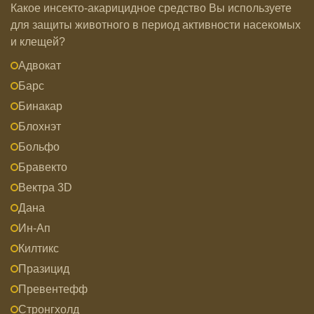
Какое инсекто-акарицидное средство Вы используете
для защиты животного в период активности насекомых
и клещей?
Адвокат
Барс
Бинакар
Блохнэт
Больфо
Бравекто
Вектра 3D
Дана
Ин-Ап
Килтикс
Празицид
Превентефф
Стронгхолд