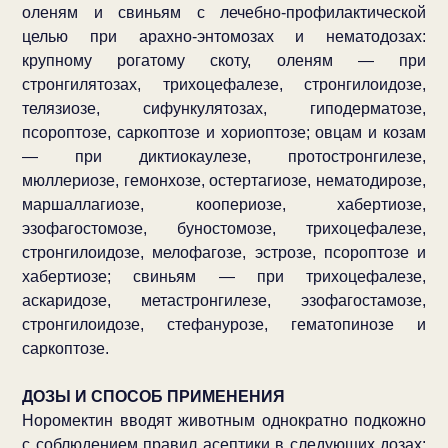
оленям и свиньям с лечебно-профилактической
целью при арахно-энтомозах и нематодозах:
крупному рогатому скоту, оленям — при
стронгилятозах, трихоцефалезе, стронгилоидозе,
телязиозе, сифункулятозах, гиподерматозе,
псороптозе, саркоптозе и хориоптозе; овцам и козам
— при диктиокаулезе, протостронгилезе,
мюллериозе, гемонхозе, остертагиозе, нематодирозе,
маршаллагиозе, коопериозе, хабертиозе,
эзофагостомозе, буностомозе, трихоцефалезе,
стронгилоидозе, мелофагозе, эстрозе, псороптозе и
хабертиозе; свиньям — при трихоцефалезе,
аскаридозе, метастронгилезе, эзофагостамозе,
стронгилоидозе, стефанурозе, гематопинозе и
саркоптозе.
ДОЗЫ И СПОСОБ ПРИМЕНЕНИЯ
Норомектин вводят животным однократно подкожно
с соблюдением правил асептики в следующих дозах: