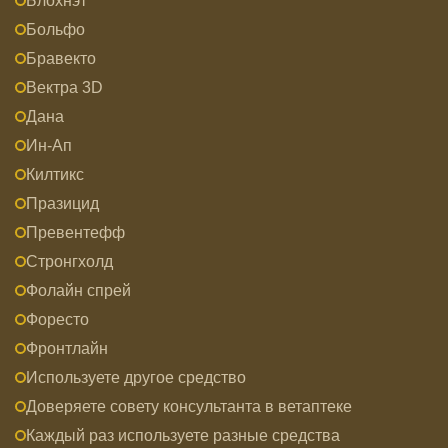
Блохнэт
Больфо
Бравекто
Вектра 3D
Дана
Ин-Ап
Килтикс
Празицид
Превентефф
Стронгхолд
Фолайн спрей
Форесто
Фронтлайн
Используете другое средство
Доверяете совету консультанта в ветаптеке
Каждый раз используете разные средства