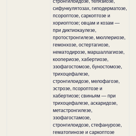
стронгилоидозе, телязиозе,
сифункулятозах, гиподерматозе,
псороптозе, саркоптозе и
хориоптозе; овцам и козам —
при диктиокаулезе,
протостронгилезе, мюллериозе,
гемонхозе, остертагиозе,
нематодирозе, маршаллагиозе,
коопериозе, хабертиозе,
эзофагостомозе, буностомозе,
трихоцефалезе,
стронгилоидозе, мелофагозе,
эстрозе, псороптозе и
хабертиозе; свиньям — при
трихоцефалезе, аскаридозе,
метастронгилезе,
эзофагостамозе,
стронгилоидозе, стефанурозе,
гематопинозе и саркоптозе