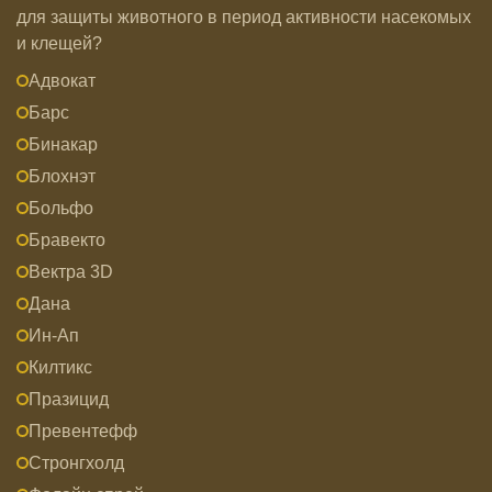
для защиты животного в период активности насекомых
и клещей?
Адвокат
Барс
Бинакар
Блохнэт
Больфо
Бравекто
Вектра 3D
Дана
Ин-Ап
Килтикс
Празицид
Превентефф
Стронгхолд