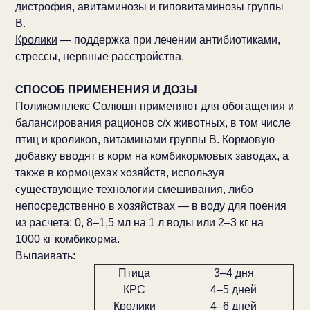
дистрофия, авитаминозы и гиповитаминозы группы
В.
Кролики
— поддержка при лечении антибиотиками,
стрессы, нервные расстройства.
СПОСОБ ПРИМЕНЕНИЯ И ДОЗЫ
Поликомплекс Солюшн применяют для обогащения и
балансирования рационов с/х животных, в том числе
птиц и кроликов, витаминами группы В. Кормовую
добавку вводят в корм на комбикормовых заводах, а
также в кормоцехах хозяйств, используя
существующие технологии смешивания, либо
непосредственно в хозяйствах
— в воду для поения
из расчета: 0, 8–1,5 мл на 1 л воды или 2–3
кг на
1000 кг комбикорма.
Выпаивать:
Птица
3–4 дня
КРС
4–5 дней
Кролики
4–6 дней