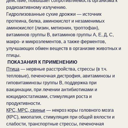
действие, повышает сопротивляемость организма к
радиоактивному излучению.
Гидролизованные сухие дрожжи — источник
протеина, белка, аминокислот и незаменимых
аминокислот (лизин, метионин, троптофан),
витаминов группы В, витаминов группы А, Е, Д, С,
макро- и микроэлементов, а также ферментов,
улучшающих обмен веществ в организме животных и
птицы.
ПОКАЗАНИЯ К ПРИМЕНЕНИЮ
Птица
— нервные расстройства, стрессы (в т.ч.
тепловые), печеночная дистрофия, авитаминозы и
гиповитаминозы группы В, поддержка при
вакцинации, при лечении антибиотиками и
кокцидиостатиками, стимуляция роста и
продуктивности.
КРС, МРС, свиньи
— некроз коры головного мозга
(КРС), миопатия, стимуляция при общей вялости и
слабости, транспортные стрессы, печеночная