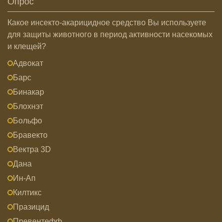
Опрос
Какое инсекто-акарицидное средство Вы используете
для защиты животного в период активности насекомых
и клещей?
Адвокат
Барс
Бинакар
Блохнэт
Больфо
Бравекто
Вектра 3D
Дана
Ин-Ап
Килтикс
Празицид
Превентефф