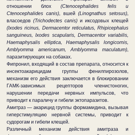
отношении блох
(Ctenocephalides felis и
Ctenocephalides canis)
, вшей
(Linognathus setosus)
,
власоедов
(Trichodectes canis)
и иксодовых клещей
(Ixodes ricinus, Dermacentor reticulatus, Rhipicephalus
sanguineus, Ixodes scapularis, Dermacentor variabilis,
Haemaphysalis elliptica, Haemaphysalis longicornis,
Amblyomma americanum, Amblyomma maculatum)
,
паразитирующих на собаках.
Фипронил, входящий в состав препарата, относится к
инсектоакарицидам группы фенилпирозолов,
механизм его действия заключается в блокировании
ГАМК-зависимых рецепторов членистоногих,
нарушении передачи нервных импульсов, что
приводит к параличу и гибели эктопаразитов.
Амитраз — акарицид группы формамидина, вызывая
гиперстимуляцию нервной системы, приводит к
судорогам и гибели клещей.
Различный механизм действия амитраза и