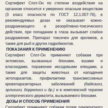
Сертифект Спот-Он по степени воздействия на
организм относится к умеренно опасным веществам
(3 класс опасности по ГОСТ 12.1.007-76), в
рекомендуемых дозах не оказывает кожно-
раздражающего и резорбтивно-токсического
действия, при попадании в глаза вызывает слабое
раздражение. Препарат токсичен для кроликов, а
также для рыб и других гидробионтов.
ПОКАЗАНИЯ К ПРИМЕНЕНИЮ
Сертифект Спот-Он применяют собакам при
энтомозах, вызванных блохами, вшами и
власоедами, поражении иксодовыми клещами, а
также для защиты животных от нападения
эктопаразитов, профилактики трансмиссивных
кровепаразитарных заболеваний
(бабезиоз,
эрлихиоз, боррелиоз и др.)
и в комплексной терапии
аллергического дерматита, вызываемого блохами.
ДОЗЫ И СПОСОБ ПРИМЕНЕНИЯ
Сертифект применяют собакам путем однократного