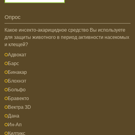
Опрос
Какое инсекто-акарицидное средство Вы используете
для защиты животного в период активности насекомых
и клещей?
Адвокат
Барс
Бинакар
Блохнэт
Больфо
Бравекто
Вектра 3D
Дана
Ин-Ап
Килтикс