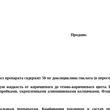
Продано.
мл препарата содержит 50 мг доксициклина гиклата (в пересч
ную жидкость от коричневого до темно-коричневого цвета
 пробками, укрепленными алюминиевыми колпачками. Фла
альным препаратам. Комбинация входящих в состав пр