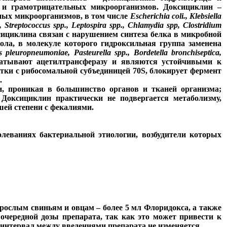
 и грамотрицательных микроорганизмов. Доксициклин –
ных микроорганизмов, в том числе
Escherichia coli., Klebsiella
 Streptococcus spp., Leptospira spp., Chlamydia spp, Clostridium
сициклина связан с нарушением синтеза белка в микробной
ла, в молекуле которого гидроксильная группа заменена
us pleuropneumoniae, Pasteurella spp., Bordetella bronchiseptica,
батывают ацетилтрансферазу и являются устойчивыми к
тки с рибосомальной субъединицей 70S, блокирует фермент
.
, проникая в большинство органов и тканей организма;
 Доксициклин практически не подвергается метаболизму,
шей степени с фекалиями.
леваниях бактериальной этиологии, возбудители которых
взрослым свиньям и овцам – более 5 мл Флоридокса, а также
очередной дозы препарата, так как это может привести к
 интервал между введениями препарата не изменяется.