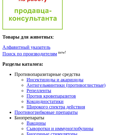
Товары для животных
:
Алфавитный указатель
new!
Поиск по производителям
Разделы каталога:
Противопаразитарные средства
Инсектициды и акарициды
Антигельминтики (противоглистные)
Репелленты
Против кровепаразитов
Кокцидиостатики
Широкого спектра действия
Противогрибковые препараты
Биопрепараты
Вакцины
Сыворотки и иммуноглобулины
Биогенные стимуляторы