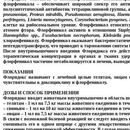
флорфеникола – обеспечивает широкий спектр его ант
полусинтетический антибиотик тетрациклиновой группы, 
pneumoniae, Proteus mirabilis, Pseudomonas aeruginosa, Haemophi
perfringens, Listeria monocytogenes, Corynebacterium pyogenes, R
клетке на рибосомальном уровне. Флорфеникол относитс
атомом фтора. Флорфеникол активен в отношении
Staph
Haemophilus spp., Fusobacterium necrophorum, Klebsiella pn
хлорамфениколу. Флорфеникол оказывает бактериостатичес
пептидилтрансферазу, что приводит к торможению синтеза 
После внутримышечного введения Флоридокса его дейст
терапевтическая концентрация в органах и тканях удер
флорфеникол частично метаболизируется в печени, выводит
ПОКАЗАНИЯ
Флоридокс назначают с лечебной целью телятам, овцам 
чувствительны к доксициклину и флорфениколу.
ДОЗЫ И СПОСОБ ПРИМЕНЕНИЯ
Флоридокс вводят животным внутримышечно в область ше
– телятам - 1 мл на 7,5 кг массы животного ежедневно в теч
– свиньям – 1 мл на 10 кг массы животного ежедневно в теч
– овцам – 1 мл на 7,5 кг массы животного ежедневно в течен
В связи с возможной болевой реакцией не следует вводить 
смешивать его в одном шприце с другими лекарственными
снижению терапевтической эффективности. В случае пропус