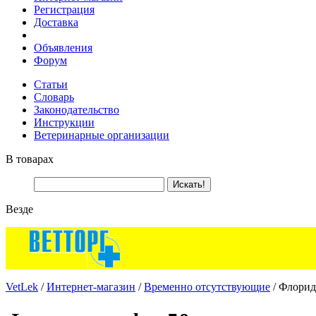
Регистрация
Доставка
Объявления
Форум
Статьи
Словарь
Законодательство
Инструкции
Ветеринарные организации
В товарах
Везде
VetLek
/
Интернет-магазин
/
Временно отсутствующие
/ Флорид