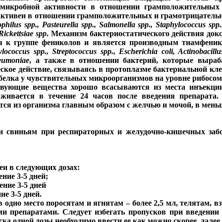
имикробной активности в отношении грамположительных
активен в отношении грамположительных и грамотрицатель
lus spp., Pasteurella spp., Salmonella spp., Staphylococcus spp.,
ickettsiae spp
. Механизм бактериостатического действия док
я к группе фениколов и является производным тиамфенико
ylococcus spp., Streptococcus spp., Escherichia coli, Actinobacill
eumoniae
, а также в отношении бактерий, которые выра
кое действие, связываясь в протоплазме бактериальной кле
белка у чувствительных микроорганизмов на уровне рибосом
вующие вещества хорошо всасываются из места инъекции
живается в течение 24 часов после введения препарата.
ся из организма главным образом с желчью и мочой, в мень
и свиньям при респираторных и желудочно-кишечных забо
и в следующих дозах:
ение 3-5 дней;
ение 3-5 дней
ие 3-5 дней.
в одно место поросятам и ягнятам – более 2,5 мл, телятам, 
 препаратами. Следует избегать пропусков при введении 
ка одной дозы необходимо ввести ее как можно скорее, далее