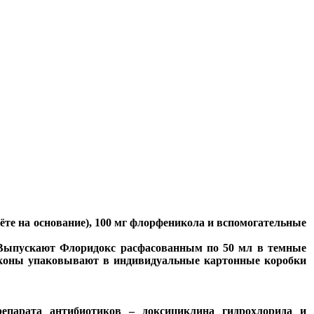
ёте на основание), 100 мг флорфеникола и вспомогательные
. Выпускают Флоридокс расфасованным по 50 мл в темные
коны упаковывают в индивидуальные картонные коробки
епарата антибиотиков – доксициклина гидрохлорида и