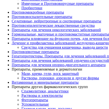
Иммунные и Противовирусные препараты
Пробиотики
Противомикробные препараты
Противовоспалительные препараты
Седативные, нейротропные и снотворные препараты
Противоэпилептические лекарственные средства
Препараты для лечения онкологических заболеваний
Гормональные, маточные и противомаститные препараты
Препараты влияющие на функции почек, для лечения бо
Лечение и профилактика заболеваний желудочно-
кишечн
Средства для очищения кишечника, вывода шерсти
Противорвотные препараты
Гепатопротекторы. Препараты для лечения заболеваний 
Препараты для лечения заболеваний сердечно-
сосудисто
Препараты для лечения опорно-
двигательного аппарата
Препараты, применяемые в дерматологии
Мази, крема, гели, воск защитный
Растворы, порошки, аэрозоли и другие формы
Витаминные и минеральные препараты
Препараты других фармакологических групп
Спазмолитики, анальгетики
Растворы и электролиты
Фитопрепараты
Успокоительные
Глазные капли, мази, лосьоны