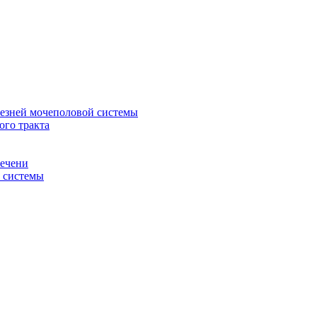
лезней мочеполовой системы
ого тракта
печени
й системы